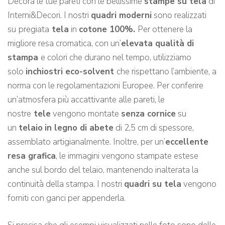
Decora le tue pareti con le bellissime
stampe su tela
di
Interni&Decori. I nostri
quadri moderni
sono realizzati
su
pregiata
tela
in
cotone 100%.
Per ottenere la
migliore resa cromatica, con un’
elevata qualità di
stampa
e colori che durano nel tempo, utilizziamo
solo
inchiostri eco-solvent
che rispettano l’ambiente, a
norma con le regolamentazioni Europee. Per conferire
un’atmosfera più accattivante alle pareti, le
nostre
tele
vengono montate
senza cornice
su
un
telaio
in legno di abete
di 2,5 cm di spessore,
assemblato artigianalmente. Inoltre, per un’
eccellente
resa grafica
, le immagini vengono stampate estese
anche sul bordo del telaio, mantenendo inalterata la
continuità della stampa. I nostri
quadri su tela
vengono
forniti con ganci per appenderla.