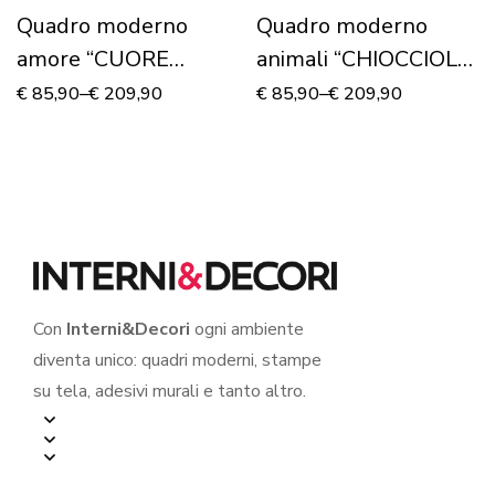
Quadro moderno
Quadro moderno
amore “CUORE
animali “CHIOCCIOLE
ROSSO DI SAN
TRA FOGLIE” –
€
85,90
–
€
209,90
€
85,90
–
€
209,90
VALENTINO” –
Stampa su tela
Stampa su tela
Con
Interni&Decori
ogni ambiente
diventa unico: quadri moderni, stampe
su tela, adesivi murali e tanto altro.