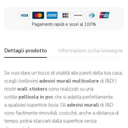
Pagamenti rapidi e sicuri al 100%
Dettagli prodotto
Informazioni sulla consegna
Se vuoi dare un tocco di vitalità alle pareti de
lla tua casa,
scegli
i bellissimi
adesivi murali
multicolore
di I&D!
I
nostri
wall stickers
sono realizzati su una
sottile
pellicola in pvc
che si adatta perfettamente
a qualsiasi
superficie l
iscia.
Gli
adesivi murali
di I&D
sono facilmente rimovibili, cosicché, a
nche a distanza di
tempo, potrai staccarli dalla superficie senza