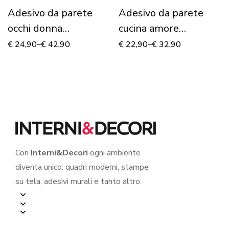
Adesivo da parete
Adesivo da parete
occhi donna
cucina amore
“BEAUTIFUL EYES”
“L’INGREDIENTE
€
24,90
–
€
42,90
€
22,90
–
€
32,90
SEGRETO”
Con
Interni&Decori
ogni ambiente
diventa unico: quadri moderni, stampe
su tela, adesivi murali e tanto altro.