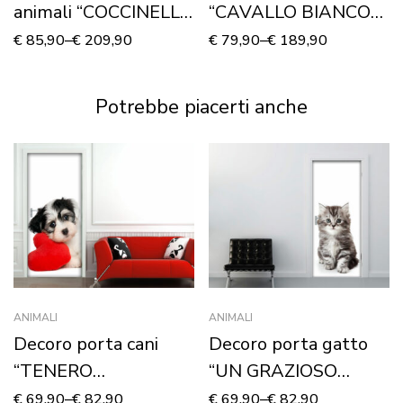
animali “COCCINELLA
“CAVALLO BIANCO
SU UNA FOGLIA” –
CHE CORRE”
€
85,90
–
€
209,90
€
79,90
–
€
189,90
Stampa su tela
Potrebbe piacerti anche
ANIMALI
ANIMALI
Decoro porta cani
Decoro porta gatto
“TENERO
“UN GRAZIOSO
CAGNOLINO”
GATTINO”
€
69,90
–
€
82,90
€
69,90
–
€
82,90