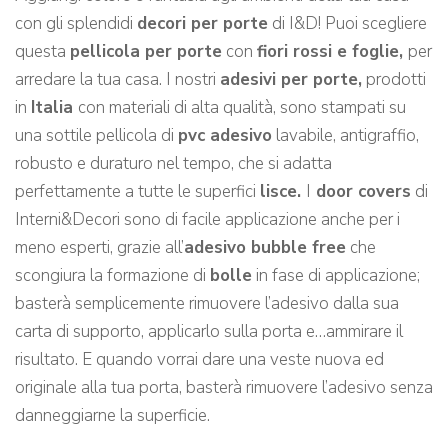
con gli splendidi
decori per porte
di I&D! Puoi scegliere
questa
pellicola per porte
con
fiori rossi e foglie,
per
arredare la tua casa. I nostri
adesivi per porte,
prodotti
in
Italia
con materiali di alta qualità, sono stampati su
una sottile pellicola di
pvc adesivo
lavabile, antigraffio,
robusto e duraturo nel tempo, che si adatta
perfettamente a tutte le superfici
lisce.
I
door covers
di
Interni&Decori sono di facile applicazione anche per i
meno esperti, grazie all’
adesivo bubble free
che
scongiura la formazione di
bolle
in fase di applicazione;
basterà semplicemente rimuovere l’adesivo dalla sua
carta di supporto, applicarlo sulla porta e…ammirare il
risultato. E quando vorrai dare una veste nuova ed
originale alla tua porta, basterà rimuovere l’adesivo senza
danneggiarne la superficie.