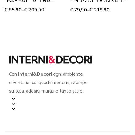
“FARFALLA TRA
bellezza “DONNA IN
DECORI” – Stampa su
ROSSO” – Stampa su
€
85,90
–
€
209,90
€
79,90
–
€
219,90
tela
tela
Con
Interni&Decori
ogni ambiente
diventa unico: quadri moderni, stampe
su tela, adesivi murali e tanto altro.