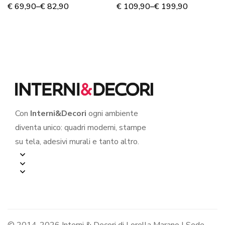
D’ORO”
€
69,90
–
€
82,90
€
109,90
–
€
199,90
Con
Interni&Decori
ogni ambiente
diventa unico: quadri moderni, stampe
su tela, adesivi murali e tanto altro.
© 2014-2026 Interni & Decori di Lorella Marano | Sede