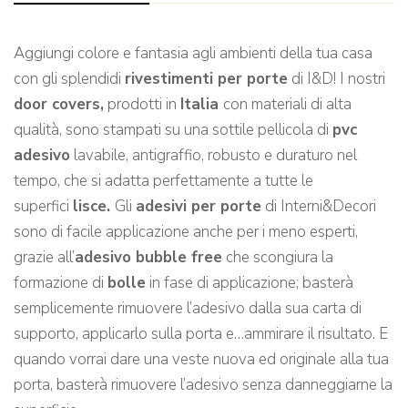
Aggiungi colore e fantasia agli ambienti della tua casa
con gli splendidi
rivestimenti per porte
di I&D! I nostri
door covers,
prodotti in
Italia
con materiali di alta
qualità, sono stampati su una sottile pellicola di
pvc
adesivo
lavabile, antigraffio, robusto e duraturo nel
tempo, che si adatta perfettamente a tutte le
superfici
lisce.
Gli
adesivi per porte
di Interni&Decori
sono di facile applicazione anche per i meno esperti,
grazie all’
adesivo bubble free
che scongiura la
formazione di
bolle
in fase di applicazione; basterà
semplicemente rimuovere l’adesivo dalla sua carta di
supporto, applicarlo sulla porta e…ammirare il risultato. E
quando vorrai dare una veste nuova ed originale alla tua
porta, basterà rimuovere l’adesivo senza danneggiarne la