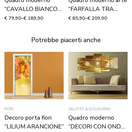
Quadro moderno
Quadro moderno arte
“CAVALLO BIANCO
“FARFALLA TRA
CHE CORRE”
DECORI” – Stampa su
€
79,90
–
€
189,90
€
85,90
–
€
209,90
tela
Potrebbe piacerti anche
FIORI
SALOTTO & SOGGIORNO
Decoro porta fiori
Quadro moderno
“LILIUM ARANCIONE”
“DECORI CON ONDE