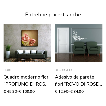
tela
Stampa su tela
Potrebbe piacerti anche
FIORI
DECORI & FIORI
Quadro moderno fiori
Adesivo da parete
“PROFUMO DI ROSE
fiori “ROVO DI ROSE
FRESCHE”
CON LE SPINE”
€
45,90
–
€
109,90
€
12,90
–
€
34,90