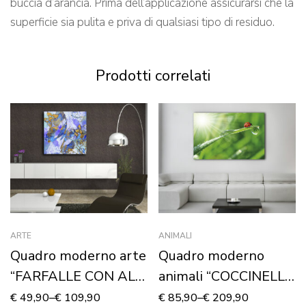
buccia d’arancia. Prima dell’applicazione assicurarsi che la
superficie sia pulita e priva di qualsiasi tipo di residuo.
Prodotti correlati
ARTE
ANIMALI
Quadro moderno arte
Quadro moderno
“FARFALLE CON ALI
animali “COCCINELLA
D’ORO” – Stampa su
SU UNA FOGLIA” –
€
49,90
–
€
109,90
€
85,90
–
€
209,90