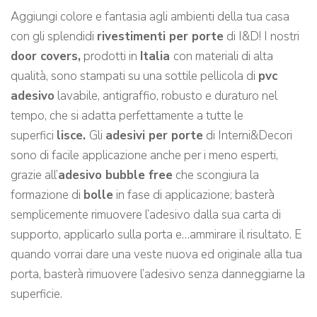
Aggiungi colore e fantasia agli ambienti della tua casa
con gli splendidi
rivestimenti per porte
di I&D! I nostri
door covers,
prodotti in
Italia
con materiali di alta
qualità, sono stampati su una sottile pellicola di
pvc
adesivo
lavabile, antigraffio, robusto e duraturo nel
tempo, che si adatta perfettamente a tutte le
superfici
lisce.
Gli
adesivi per porte
di Interni&Decori
sono di facile applicazione anche per i meno esperti,
grazie all’
adesivo bubble free
che scongiura la
formazione di
bolle
in fase di applicazione; basterà
semplicemente rimuovere l’adesivo dalla sua carta di
supporto, applicarlo sulla porta e…ammirare il risultato. E
quando vorrai dare una veste nuova ed originale alla tua
porta, basterà rimuovere l’adesivo senza danneggiarne la
superficie.