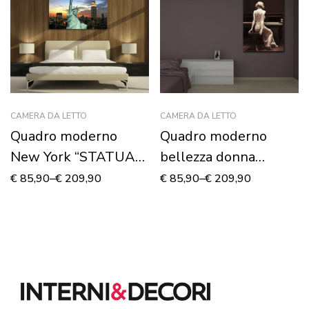
CAMERA DA LETTO
CAMERA DA LETTO
Quadro moderno
Quadro moderno
New York “STATUA
bellezza donna
DELLA LIBERTÀ AL
“FASCINO DI ALTRI
€
85,90
–
€
209,90
€
85,90
–
€
209,90
TRAMONTO”-
TEMPI”
Stampa su tela