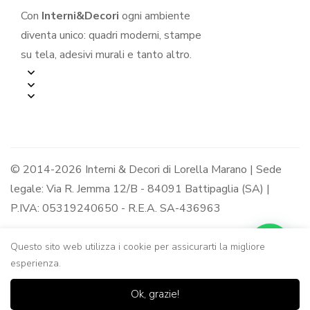
Con
Interni&Decori
ogni ambiente
diventa unico: quadri moderni, stampe
su tela, adesivi murali e tanto altro.
© 2014-2026 Interni & Decori di Lorella Marano | Sede
legale: Via R. Jemma 12/B - 84091 Battipaglia (SA) |
P.IVA: 05319240650 - R.E.A. SA-436963
Questo sito web utilizza i cookie per assicurarti la migliore
esperienza.
0
0
Ok, grazie!
Casa
Negozio
Lista dei
Carrello
Ricerca