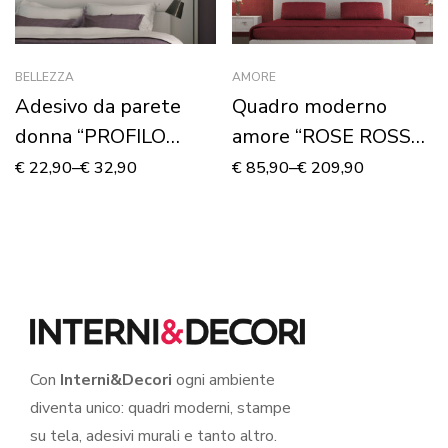
BELLEZZA
AMORE
Adesivo da parete
Quadro moderno
donna “PROFILO
amore “ROSE ROSSE
DELICATO”
E CUORI” – Stampa
€
22,90
–
€
32,90
€
85,90
–
€
209,90
su tela
Con
Interni&Decori
ogni ambiente
diventa unico: quadri moderni, stampe
su tela, adesivi murali e tanto altro.