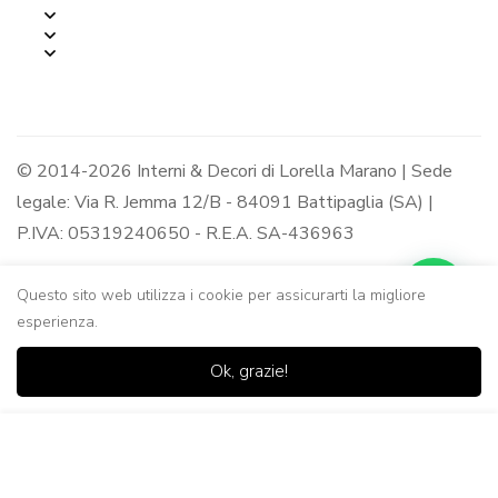
© 2014-2026 Interni & Decori di Lorella Marano | Sede
legale: Via R. Jemma 12/B - 84091 Battipaglia (SA) |
P.IVA: 05319240650 - R.E.A. SA-436963
Questo sito web utilizza i cookie per assicurarti la migliore
esperienza.
0
0
Ok, grazie!
Casa
Negozio
Lista dei
Carrello
Ricerca
desideri
Aggiungi al Carrello