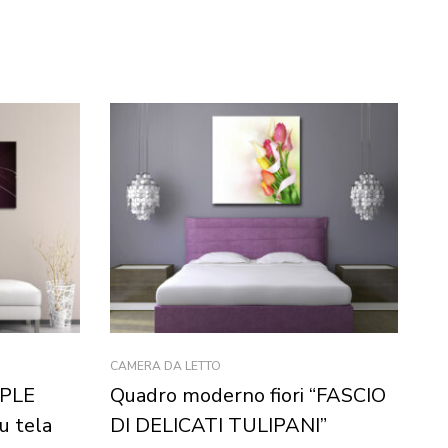
CAMERA DA LETTO
FIO
RPLE
Quadro moderno fiori “FASCIO
Qu
 tela
DI DELICATI TULIPANI”
S