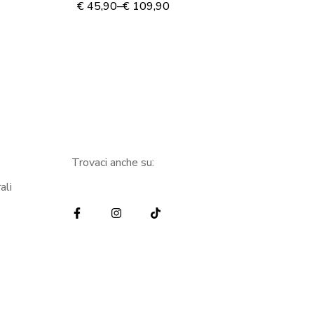
su
€
45,90
–
€
109,90
€
8
Trovaci anche su:
ali