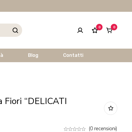
0
0
tà
Blog
Contatti
a Fiori “DELICATI
(0 recensioni)