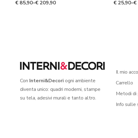
su tela
€
85,90
–
€
209,90
€
25,90
–
€
Il mio acc
Con
Interni&Decori
ogni ambiente
Carrello
diventa unico: quadri moderni, stampe
Metodi di
su tela, adesivi murali e tanto altro.
Info sulle