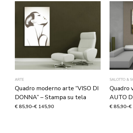
ARTE
SALOTTO & 
Quadro moderno arte “VISO DI
Quadro 
DONNA” – Stampa su tela
AUTO D’
tela
€
85,90
–
€
145,90
€
85,90
–
€