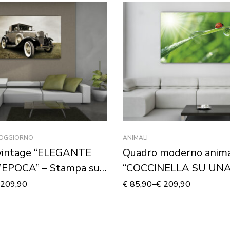
SOGGIORNO
ANIMALI
vintage “ELEGANTE
Quadro moderno anima
EPOCA” – Stampa su
“COCCINELLA SU UN
FOGLIA” – Stampa su t
209,90
€
85,90
–
€
209,90