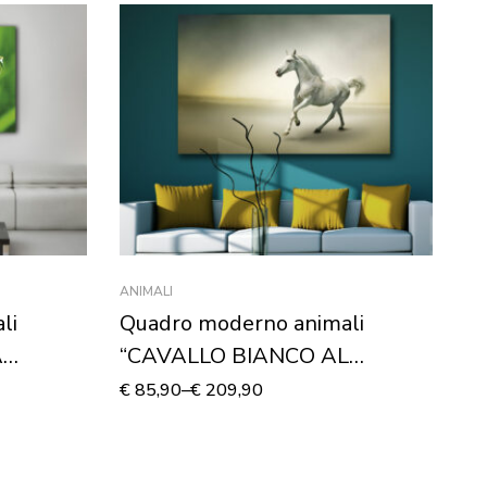
ANIMALI
AN
li
Quadro moderno animali
Q
A
“CAVALLO BIANCO AL
“
ela
GALOPPO” – Stampa su tela
St
€
85,90
–
€
209,90
€
7