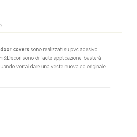
e
i
door covers
sono realizzati su pvc adesivo
rni&Decori sono di facile applicazione; basterà
 quando vorrai dare una veste nuova ed originale