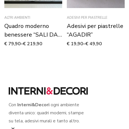
ALTRI AMBIENTI
ADESIVI PER PIASTRELLE
Quadro moderno
Adesivi per piastrelle
benessere “SALI DA
“AGADIR”
BAGNO CON
€
79,90
–
€
219,90
€
19,90
–
€
49,90
ORCHIDEA”
Con
Interni&Decori
ogni ambiente
diventa unico: quadri moderni, stampe
su tela, adesivi murali e tanto altro.