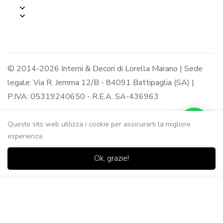
© 2014-2026 Interni & Decori di Lorella Marano | Sede
legale: Via R. Jemma 12/B - 84091 Battipaglia (SA) |
P.IVA: 05319240650 - R.E.A. SA-436963
Questo sito web utilizza i cookie per assicurarti la migliore
esperienza.
0
0
Ok, grazie!
Casa
Negozio
Lista dei
Carrello
Ricerca
desideri
Aggiungi al Carrello