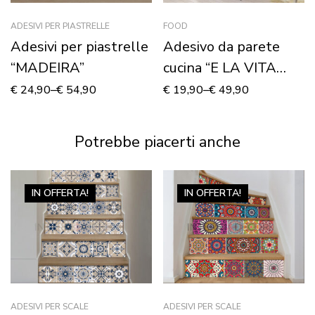
ADESIVI PER PIASTRELLE
FOOD
Adesivi per piastrelle
Adesivo da parete
“MADEIRA”
cucina “E LA VITA
COMINCIÒ”
€
24,90
–
€
54,90
€
19,90
–
€
49,90
Potrebbe piacerti anche
IN OFFERTA!
IN OFFERTA!
ADESIVI PER SCALE
ADESIVI PER SCALE