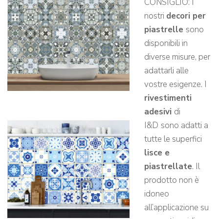
CONSIGLIO: I
nostri
decori per
piastrelle
sono
disponibili in
diverse misure, per
adattarli alle
vostre esigenze. I
rivestimenti
adesivi
di
I&D
sono adatti a
tutte le superfici
lisce e
piastrellate
. Il
prodotto non è
idoneo
all’applicazione su