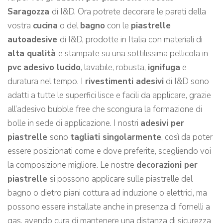
Saragozza
di I&D. Ora potrete decorare le pareti della
vostra
cucina
o del
bagno
con le
piastrelle
autoadesive
di I&D, prodotte in Italia con materiali di
alta qualità
e stampate su una sottilissima pellicola in
pvc adesivo lucido
, lavabile, robusta,
ignifuga
e
duratura nel tempo. I
rivestimenti adesivi
di I&D sono
adatti a tutte le superfici lisce e facili da applicare, grazie
all’adesivo bubble free che scongiura la formazione di
bolle in sede di applicazione. I nostri
adesivi per
piastrelle
sono
tagliati singolarmente
, così da poter
essere posizionati come e dove preferite, scegliendo voi
la composizione migliore. Le nostre
decorazioni per
piastrelle
si possono applicare sulle piastrelle del
bagno o dietro piani cottura ad induzione o elettrici, ma
possono essere installate anche in presenza di fornelli a
gas, avendo cura di mantenere una distanza di sicurezza