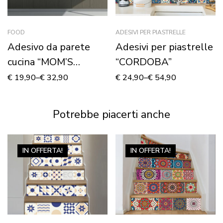
FOOD
ADESIVI PER PIASTRELLE
Adesivo da parete
Adesivi per piastrelle
cucina “MOM’S
“CORDOBA”
RESTAURANT”
€
19,90
–
€
32,90
€
24,90
–
€
54,90
Potrebbe piacerti anche
IN OFFERTA!
IN OFFERTA!