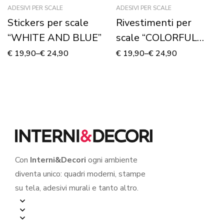
ADESIVI PER SCALE
ADESIVI PER SCALE
Stickers per scale
Rivestimenti per
“WHITE AND BLUE”
scale “COLORFUL
STAIRS”
€
19,90
–
€
24,90
€
19,90
–
€
24,90
Con
Interni&Decori
ogni ambiente
diventa unico: quadri moderni, stampe
su tela, adesivi murali e tanto altro.