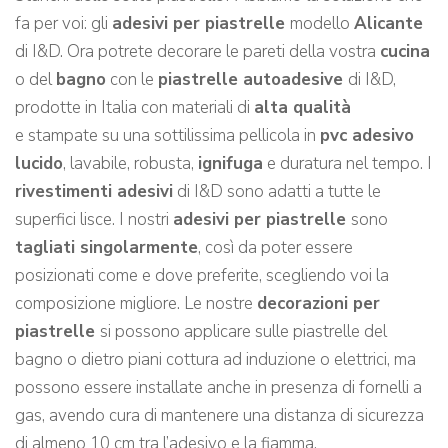
fa per voi: gli
adesivi per piastrelle
modello
Alicante
di I&D. Ora potrete decorare le pareti della vostra
cucina
o del
bagno
con le
piastrelle autoadesive
di I&D,
prodotte in Italia con materiali di
alta qualità
e stampate su una sottilissima pellicola in
pvc adesivo
lucido
, lavabile, robusta,
ignifuga
e duratura nel tempo. I
rivestimenti adesivi
di I&D sono adatti a tutte le
superfici lisce. I nostri
adesivi per piastrelle
sono
tagliati singolarmente
, così da poter essere
posizionati come e dove preferite, scegliendo voi la
composizione migliore. Le nostre
decorazioni per
piastrelle
si possono applicare sulle piastrelle del
bagno o dietro piani cottura ad induzione o elettrici, ma
possono essere installate anche in presenza di fornelli a
gas, avendo cura di mantenere una distanza di sicurezza
di almeno 10 cm tra l’adesivo e la fiamma.