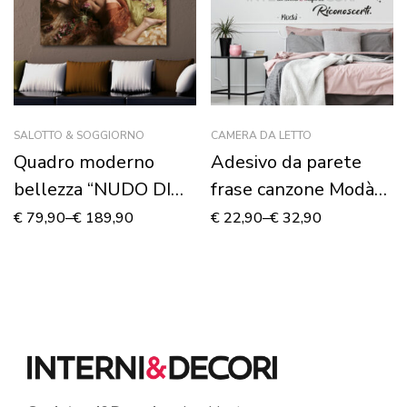
SALOTTO & SOGGIORNO
CAMERA DA LETTO
Quadro moderno
Adesivo da parete
bellezza “NUDO DI
frase canzone Modà
DONNA TRA FIORI”
“STELLA CADENTE”
€
79,90
–
€
189,90
€
22,90
–
€
32,90