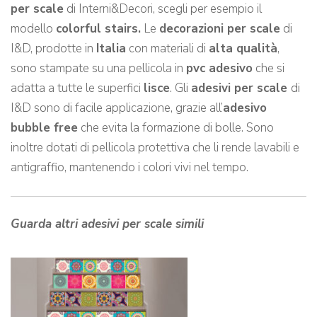
per scale
di Interni&Decori, scegli per esempio il
modello
colorful stairs.
Le
decorazioni per scale
di
I&D, prodotte in
Italia
con materiali di
alta qualità
,
sono stampate su una pellicola in
pvc adesivo
che si
adatta a tutte le superfici
lisce
. Gli
adesivi per scale
di
I&D sono di facile applicazione, grazie all’
adesivo
bubble free
che evita la formazione di bolle. Sono
inoltre dotati di pellicola protettiva che li rende lavabili e
antigraffio, mantenendo i colori vivi nel tempo.
Guarda altri adesivi per scale simili