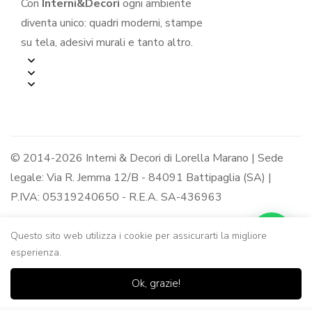
Con
Interni&Decori
ogni ambiente
diventa unico: quadri moderni, stampe
su tela, adesivi murali e tanto altro.
© 2014-2026 Interni & Decori di Lorella Marano | Sede
legale: Via R. Jemma 12/B - 84091 Battipaglia (SA) |
P.IVA: 05319240650 - R.E.A. SA-436963
Questo sito web utilizza i cookie per assicurarti la migliore
esperienza.
0
0
Ok, grazie!
Casa
Negozio
Lista dei
Carrello
Ricerca
desideri