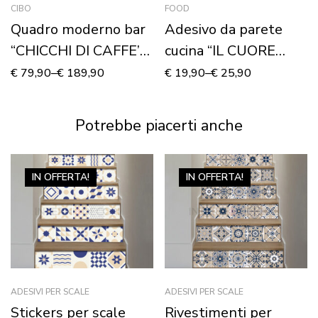
CIBO
FOOD
Quadro moderno bar
Adesivo da parete
“CHICCHI DI CAFFE’
cucina “IL CUORE
NERO” – Stampa su
DELLA CASA”
€
79,90
–
€
189,90
€
19,90
–
€
25,90
tela
Potrebbe piacerti anche
IN OFFERTA!
IN OFFERTA!
ADESIVI PER SCALE
ADESIVI PER SCALE
Stickers per scale
Rivestimenti per