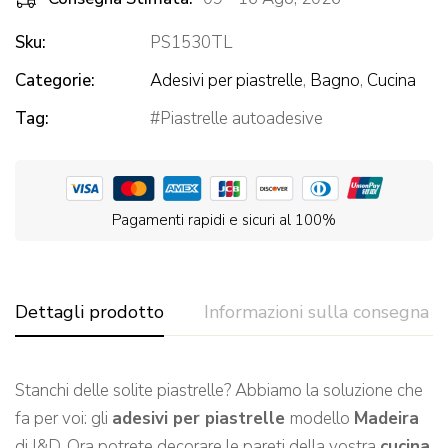
Sku:
PS1530TL
Categorie:
Adesivi per piastrelle
,
Bagno
,
Cucina
Tag:
Piastrelle autoadesive
Pagamenti rapidi e sicuri al 100%
Dettagli prodotto
Informazioni sulla consegna
Stanchi delle solite piastrelle? Abbiamo la soluzione che
fa per voi: gli
adesivi per piastrelle
modello
Madeira
di I&D. Ora potrete decorare le pareti della vostra
cucina