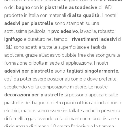
o del
bagno
con le
piastrelle autoadesive
di I&D,
prodotte in Italia con materiali di
alta qualità.
I nostri
adesivi per piastrelle
sono stampati su una
sottilissima pellicola in
pvc adesivo
, lavabile, robusto,
ignifugo
e duraturo nel tempo. I
rivestimenti adesivi
di
I&D sono adatti a tutte le superfici lisce e facili da
applicare, grazie all’adesivo bubble free che scongiura la
formazione di bolle in sede di applicazione. I nostri
adesivi per piastrelle
sono
tagliati singolarmente
,
così da poter essere posizionati come e dove preferite,
scegliendo voi la composizione migliore. Le nostre
decorazioni per piastrelle
si possono applicare sulle
piastrelle del bagno o dietro piani cottura ad induzione o
elettrici, ma possono essere installate anche in presenza
di fornelli a gas, avendo cura di mantenere una distanza
di sicurezza di almeno 10 cm tra l’adesivo e la fiamma.