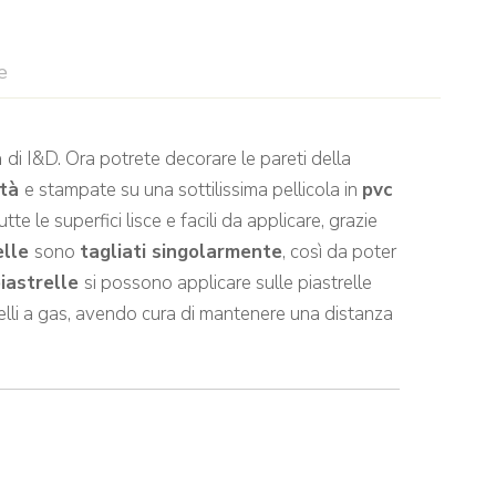
e
a
di I&D. Ora potrete decorare le pareti della
ità
e stampate su una sottilissima pellicola in
pvc
te le superfici lisce e facili da applicare, grazie
elle
sono
tagliati singolarmente
, così da poter
piastrelle
si possono applicare sulle piastrelle
nelli a gas, avendo cura di mantenere una distanza