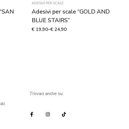
ADESIVI PER SCALE
ADE
e “SAN
Adesivi per scale “GOLD AND
Ri
BLUE STAIRS”
“
€
19,90
–
€
24,90
€
1
Trovaci anche su:
ali