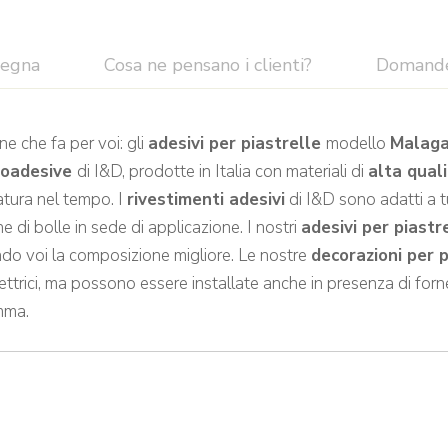
segna
Cosa ne pensano i clienti?
Domand
ne che fa per voi: gli
adesivi per piastrelle
modello
Malag
toadesive
di I&D, prodotte in Italia con materiali di
alta qual
tura nel tempo. I
rivestimenti adesivi
di I&D sono adatti a tut
 di bolle in sede di applicazione. I nostri
adesivi per piastr
ndo voi la composizione migliore. Le nostre
decorazioni per 
ettrici, ma possono essere installate anche in presenza di for
amma.