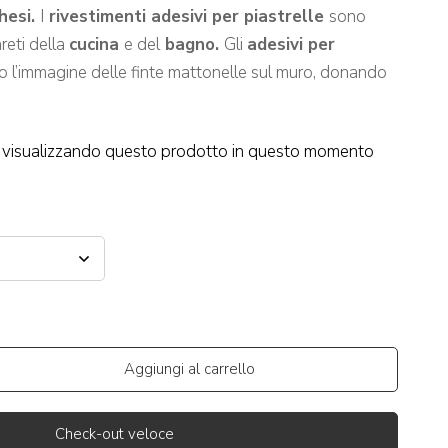
hesi.
I
rivestimenti adesivi per piastrelle
sono
areti della
cucina
e del
bagno.
Gli
adesivi per
o l’immagine delle finte mattonelle sul muro, donando
visualizzando questo prodotto in questo momento
Aggiungi al carrello
Check-out veloce