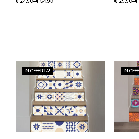
€
24,90
–
€
54,90
€
29,90
–
€
IN OFFERTA!
IN OFF