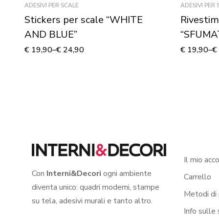
ADESIVI PER SCALE
ADESIVI PER 
Stickers per scale “WHITE
Rivestim
AND BLUE”
“SFUMA
€
19,90
–
€
24,90
€
19,90
–
€
Il mio acc
Con
Interni&Decori
ogni ambiente
Carrello
diventa unico: quadri moderni, stampe
Metodi di
su tela, adesivi murali e tanto altro.
Info sulle