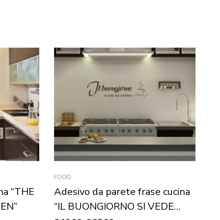
FOOD
AN
ina “THE
Adesivo da parete frase cucina
Q
HEN”
“IL BUONGIORNO SI VEDE
“