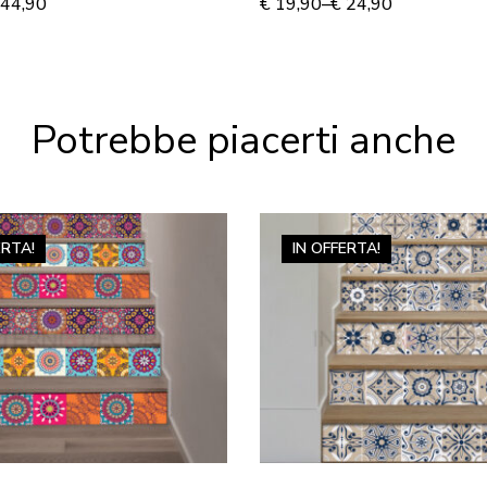
44,90
€
19,90
–
€
24,90
Potrebbe piacerti anche
ERTA!
IN OFFERTA!