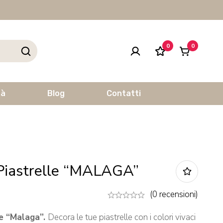
0
0
tà
Blog
Contatti
 Piastrelle “MALAGA”
(0 recensioni)
le “Malaga”.
Decora le tue piastrelle con i colori vivaci