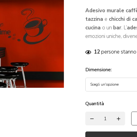
Adesivo murale caff
tazzina
e
chicchi di c
cucina
o un
bar
. L’
ade
emozioni uniche, diven
12
persone stanno 
Dimensione
:
Quantità