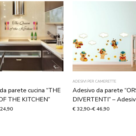
ADESIVI PER CAMERETTE
da parete cucina “THE
Adesivo da parete “O
OF THE KITCHEN”
DIVERTENTI” – Adesiv
murale
24,90
€
32,90
–
€
46,90