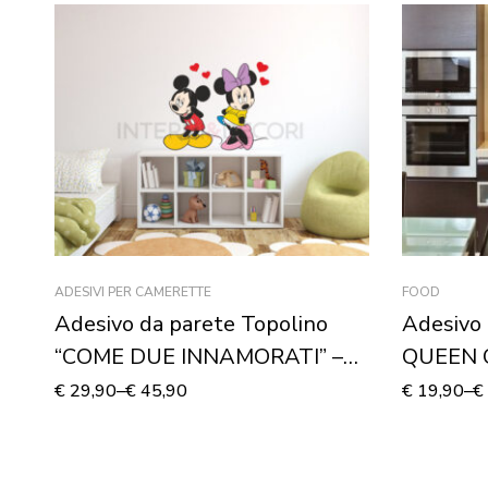
ADESIVI PER CAMERETTE
FOOD
Adesivo da parete Topolino
Adesivo 
“COME DUE INNAMORATI” –
QUEEN 
Adesivo murale
€
29,90
–
€
45,90
€
19,90
–
€