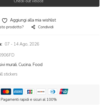
Check-out veloce
Aggiungi alla mia wishlist
sto prodotto?
Condividi
a:
07 - 14 Ago, 2026
0906FD
ivi murali
,
Cucina
,
Food
l stickers
Pagamenti rapidi e sicuri al 100%