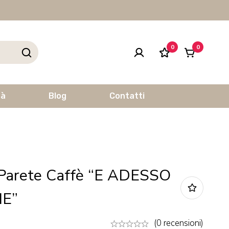
0
0
tà
Blog
Contatti
Parete Caffè “E ADESSO
ME”
(0 recensioni)