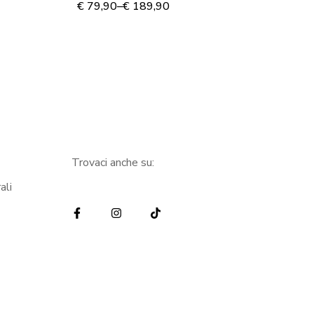
tela
su
€
79,90
–
€
189,90
€
8
Trovaci anche su:
ali