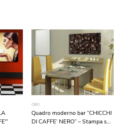
CIBO
ALT
LA
Quadro moderno bar “CHICCHI
Q
E'”
DI CAFFE’ NERO” – Stampa su
“