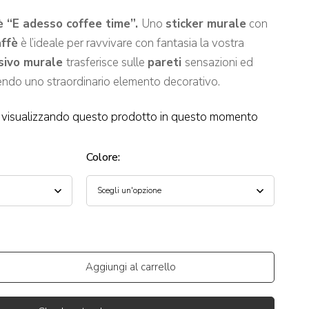
è “E adesso coffee time”.
Uno
sticker murale
con
affè
è l’ideale per ravvivare con fantasia la vostra
sivo murale
trasferisce sulle
pareti
sensazioni ed
endo uno straordinario elemento decorativo.
visualizzando questo prodotto in questo momento
Colore
:
Aggiungi al carrello