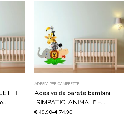
ADESIVI PER CAMERETTE
FO
RSETTI
Adesivo da parete bambini
Ad
o
“SIMPATICI ANIMALI” –
V
Adesivo murale
€
49,90
–
€
74,90
€
1