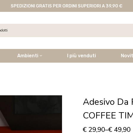
SPEDIZIONI GRATIS PER ORDINI SUPERIORI A 39,90 €
Ambienti
I più venduti
Novi
Adesivo Da 
COFFEE TI
€
29,90
–
€
49,90