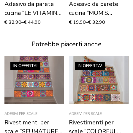
Adesivo da parete
Adesivo da parete
cucina “LE VITAMINE
cucina “MOM’S
DELLA VITA”
RESTAURANT”
€
32,90
–
€
44,90
€
19,90
–
€
32,90
Potrebbe piacerti anche
IN OFFERTA!
IN OFFERTA!
ADESIVI PER SCALE
ADESIVI PER SCALE
Rivestimenti per
Rivestimenti per
scale “SFUMATURE
scale “COLORFUL