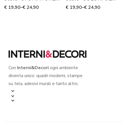
DI ARANCIO”
STAIRS”
€
19,90
–
€
24,90
€
19,90
–
€
24,90
Con
Interni&Decori
ogni ambiente
diventa unico: quadri moderni, stampe
su tela, adesivi murali e tanto altro.