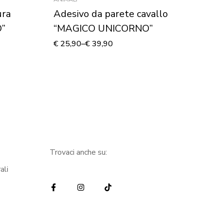
ura
Adesivo da parete cavallo
Ad
”
“MAGICO UNICORNO”
“
€
25,90
–
€
39,90
€
1
Trovaci anche su:
ali