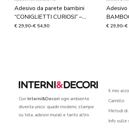
Adesivo da parete bambini
Adesivo 
“CONIGLIETTI CURIOSI” –
BAMBO
Adesivo murale
€
29,90
–
€
54,90
€
29,90
–
€
Il mio acc
Con
Interni&Decori
ogni ambiente
Carrello
diventa unico: quadri moderni, stampe
Metodi di
su tela, adesivi murali e tanto altro.
Info sulle