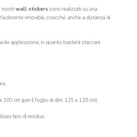
I nostri
wall stickers
sono realizzati su una
acilmente rimovibili, cosicché, a
nche a distanza di
acile applicazione, in quanto basterà staccare
ra.
 x 100 cm (per il foglio di dim. 125 x 120 cm).
iasi tipo di residuo.