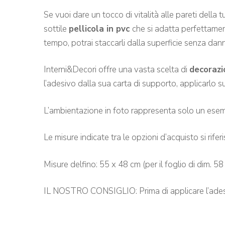
Se vuoi dare un tocco di vitalità alle pareti de
lla 
sottile
pellicola in pvc
che si adatta perfettamen
tempo, potrai staccarli dalla superficie senza dan
Interni&Decori offre una vasta scelta di
decorazi
l’adesivo dalla sua carta di supporto, applicarlo sul
L’ambientazione in foto rappresenta solo un esem
Le misure indicate tra le opzioni d’acquisto si rife
Misure delfino: 55 x 48 cm (per il foglio di dim. 5
IL NOSTRO CONSIGLIO: Prima di applicare l’adesivo 