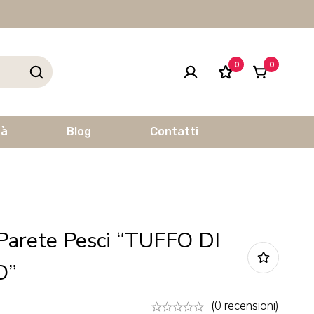
0
0
tà
Blog
Contatti
Parete Pesci “TUFFO DI
O”
(0 recensioni)