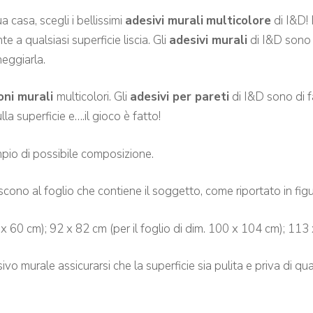
tua casa, scegli
i bellissimi
adesivi murali
multicolore
di I&D!
te a qualsiasi
superficie l
iscia.
Gli
adesivi murali
di I&D sono f
neggiarla.
oni murali
multicolori. Gli
adesivi per pareti
di I&D sono di f
la superficie e….il gioco è fatto!
pio di possibile composizione.
riscono al foglio che contiene il soggetto, come riportato in figu
8 x 60 cm); 92 x 82 cm (per il foglio di dim. 100 x 104 cm); 113
murale assicurarsi che la superficie sia pulita e priva di quals