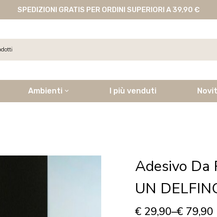
SPEDIZIONI GRATIS PER ORDINI SUPERIORI A 39,90 €
Ambienti
I più venduti
Novi
Adesivo Da 
UN DELFIN
€
29,90
–
€
79,90