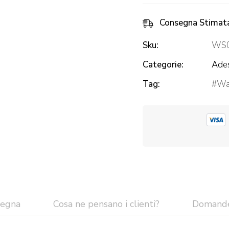
Consegna Stimat
Sku:
WS
Categorie:
Ades
Tag:
Wal
segna
Cosa ne pensano i clienti?
Domand