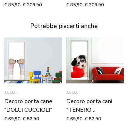
MARINO”
ROSSO DI SAN
€
85,90
–
€
209,90
€
85,90
–
€
209,90
VALENTINO” –
Stampa su tela
Potrebbe piacerti anche
ANIMALI
ANIMALI
Decoro porta cane
Decoro porta cani
“DOLCI CUCCIOLI”
“TENERO
CAGNOLINO”
€
69,90
–
€
82,90
€
69,90
–
€
82,90