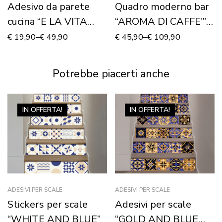
Adesivo da parete
Quadro moderno bar
cucina “E LA VITA
“AROMA DI CAFFE'”
COMINCIÒ”
bar
€
19,90
–
€
49,90
€
45,90
–
€
109,90
Potrebbe piacerti anche
IN OFFERTA!
IN OFFERTA!
ADESIVI PER SCALE
ADESIVI PER SCALE
Stickers per scale
Adesivi per scale
“WHITE AND BLUE”
“GOLD AND BLUE