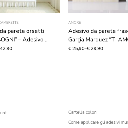
 CAMERETTE
AMORE
da parete orsetti
Adesivo da parete fras
SOGNI” – Adesivo
Garçia Marquez “TI A
PER CHI SEI…”
42,90
€
25,90
–
€
29,90
Cartella colori
ount
Come applicare gli adesivi mur