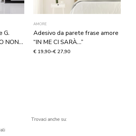
AMORE
FRA
e G.
Adesivo da parete frase amore
Ad
MO NON
“IN ME CI SARÀ…”
C
€
19,90
–
€
27,90
€
3
Trovaci anche su:
ali