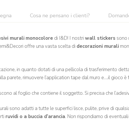
segna
Cosa ne pensano i clienti?
Domand
sivi murali
monocolore
di I&D! I nostri
wall stickers
sono r
terni&Decori offre una vasta scelta di
decorazioni murali
mono
cazione, in quanto dotati di una pellicola di trasferimento det
lla parete, rimuovere l’application tape dal muro e….il gioco è 
iscono al foglio che contiene il soggetto. Si precisa che l’adesiv
no adatti a tutte le superfici lisce, pulite, prive di qualsias
rti
ruvidi o a buccia d’arancia
. Non rispondiamo di eventuali