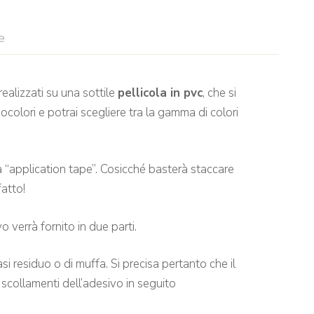
e
ealizzati su una sottile
pellicola in pvc
, che si
colori e potrai scegliere tra la gamma di colori
ta “application tape”. Cosicché basterà staccare
fatto!
o verrà fornito in due parti.
i residuo o di muffa. Si precisa pertanto che il
 scollamenti dell’adesivo in seguito