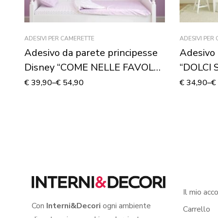
ADESIVI PER CAMERETTE
ADESIVI PER
Adesivo da parete principesse
Adesivo 
Disney “COME NELLE FAVOLE”
“DOLCI 
– Adesivo murale
murale
€
39,90
–
€
54,90
€
34,90
–
€
Il mio acc
Con
Interni&Decori
ogni ambiente
Carrello