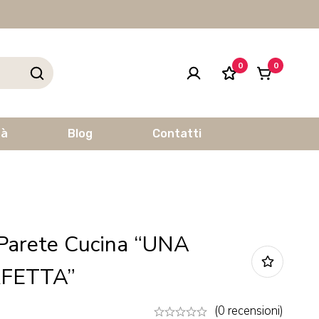
0
0
tà
Blog
Contatti
Parete Cucina “UNA
FETTA”
(0 recensioni)