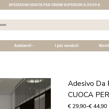
SPEDIZIONI GRATIS PER ORDINI SUPERIORI A 39,90 €
Ambienti
I più venduti
Novi
Adesivo Da 
CUOCA PER
€
29,90
–
€
44,90