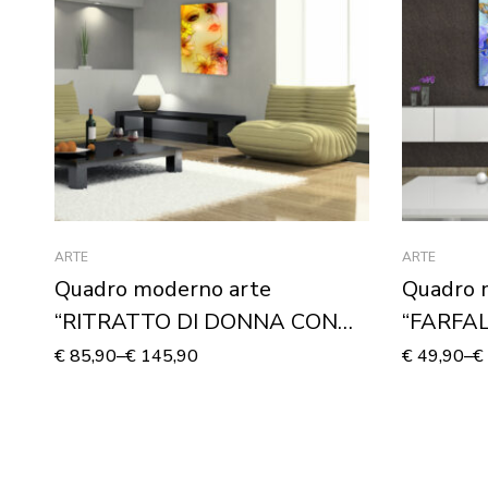
ARTE
ARTE
Quadro moderno arte
Quadro 
“RITRATTO DI DONNA CON
“FARFAL
FIORI”
Stampa s
€
85,90
–
€
145,90
€
49,90
–
€