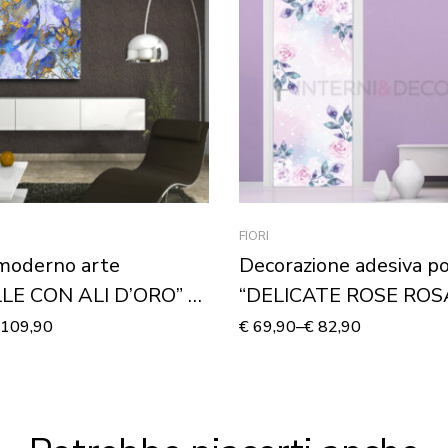
FIORI
moderno arte
Decorazione adesiva por
LE CON ALI D’ORO” –
“DELICATE ROSE ROS
u tela
109,90
€
69,90
–
€
82,90