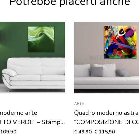
Potrebbe piacerti anche
ARTE
moderno arte
Quadro moderno astra
TTO VERDE” – Stampa
“COMPOSIZIONE DI CO
Stampa su tela
109,90
€
49,90
–
€
115,90