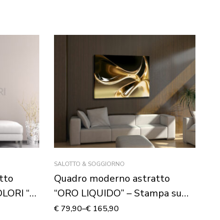
SALOTTO & SOGGIORNO
AR
tto
Quadro moderno astratto
Q
LORI “-
“ORO LIQUIDO” – Stampa su
“
tela
St
€
79,90
–
€
165,90
€
4