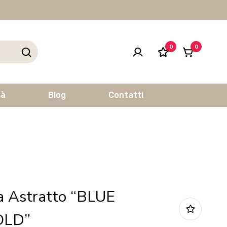
0
0
tà
Blog
Contatti
a Astratto “BLUE
OLD”