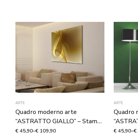
ARTE
ARTE
Quadro moderno arte
Quadro 
“ASTRATTO GIALLO” – Stampa
“ASTRA
su tela
su tela
€
45,90
–
€
109,90
€
45,90
–
€