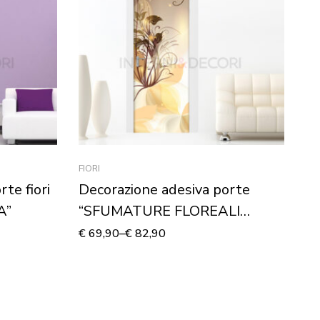
FIORI
AN
te fiori
Decorazione adesiva porte
Q
A”
“SFUMATURE FLOREALI
“
COLOR AMBRA”
St
€
69,90
–
€
82,90
€
7