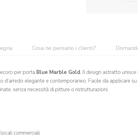
segna
Cosa ne pensano i clienti?
Domand
 decoro per porta
Blue Marble Gold
. Il design astratto unisce
d’arredo elegante e contemporaneo. Facile da applicare su sup
te, senza necessità di pitture o ristrutturazioni.
 locali commerciali