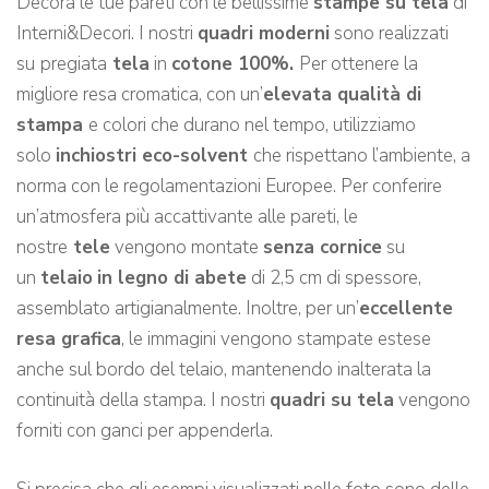
Decora le tue pareti con le bellissime
stampe su tela
di
Interni&Decori. I nostri
quadri moderni
sono realizzati
su
pregiata
tela
in
cotone 100%.
Per ottenere la
migliore resa cromatica, con un’
elevata qualità di
stampa
e colori che durano nel tempo, utilizziamo
solo
inchiostri eco-solvent
che rispettano l’ambiente, a
norma con le regolamentazioni Europee. Per conferire
un’atmosfera più accattivante alle pareti, le
nostre
tele
vengono montate
senza cornice
su
un
telaio
in legno di abete
di 2,5 cm di spessore,
assemblato artigianalmente. Inoltre, per un’
eccellente
resa grafica
, le immagini vengono stampate estese
anche sul bordo del telaio, mantenendo inalterata la
continuità della stampa. I nostri
quadri su tela
vengono
forniti con ganci per appenderla.