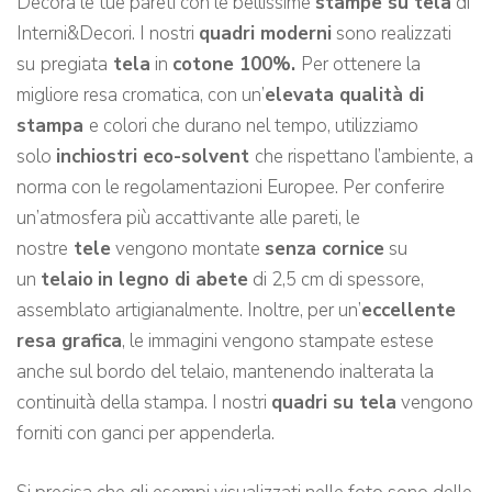
Decora le tue pareti con le bellissime
stampe su tela
di
Interni&Decori. I nostri
quadri moderni
sono realizzati
su
pregiata
tela
in
cotone 100%.
Per ottenere la
migliore resa cromatica, con un’
elevata qualità di
stampa
e colori che durano nel tempo, utilizziamo
solo
inchiostri eco-solvent
che rispettano l’ambiente, a
norma con le regolamentazioni Europee. Per conferire
un’atmosfera più accattivante alle pareti, le
nostre
tele
vengono montate
senza cornice
su
un
telaio
in legno di abete
di 2,5 cm di spessore,
assemblato artigianalmente. Inoltre, per un’
eccellente
resa grafica
, le immagini vengono stampate estese
anche sul bordo del telaio, mantenendo inalterata la
continuità della stampa. I nostri
quadri su tela
vengono
forniti con ganci per appenderla.