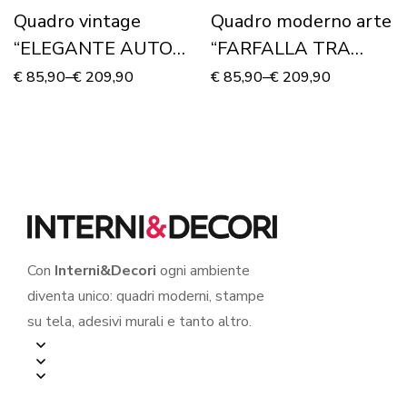
Quadro vintage
Quadro moderno arte
“ELEGANTE AUTO
“FARFALLA TRA
D’EPOCA” – Stampa
DECORI” – Stampa su
€
85,90
–
€
209,90
€
85,90
–
€
209,90
su tela
tela
Con
Interni&Decori
ogni ambiente
diventa unico: quadri moderni, stampe
su tela, adesivi murali e tanto altro.