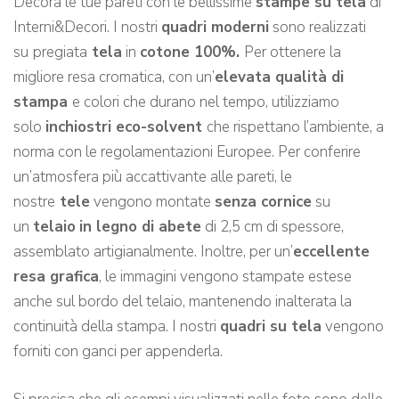
Decora le tue pareti con le bellissime
stampe su tela
di
Interni&Decori. I nostri
quadri moderni
sono realizzati
su
pregiata
tela
in
cotone 100%.
Per ottenere la
migliore resa cromatica, con un’
elevata qualità di
stampa
e colori che durano nel tempo, utilizziamo
solo
inchiostri eco-solvent
che rispettano l’ambiente, a
norma con le regolamentazioni Europee. Per conferire
un’atmosfera più accattivante alle pareti, le
nostre
tele
vengono montate
senza cornice
su
un
telaio
in legno di abete
di 2,5 cm di spessore,
assemblato artigianalmente. Inoltre, per un’
eccellente
resa grafica
, le immagini vengono stampate estese
anche sul bordo del telaio, mantenendo inalterata la
continuità della stampa. I nostri
quadri su tela
vengono
forniti con ganci per appenderla.