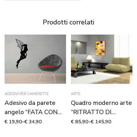
Prodotti correlati
ADESIVI PER CAMERETTE
ARTE
Adesivo da parete
Quadro moderno arte
angelo “FATA CON
“RITRATTO DI
ALI” – Adesivo murale
DONNA CON FIORI”
€
19,90
–
€
34,90
€
85,90
–
€
145,90