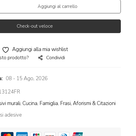
Aggiungi al carrello
Check-out veloce
Aggiungi alla mia wishlist
sto prodotto?
Condividi
a:
08 - 15 Ago, 2026
3124FR
ivi murali
,
Cucina
,
Famiglia
,
Frasi, Aforismi & Citazioni
si adesive