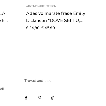
APPENDIABITI DESIGN
HO
“LA
Adesivo murale frase Emily
Ad
VE
Dickinson “DOVE SEI TU,
“
QUELLA È CASA” –
C
€
34,90
–
€
45,90
€
2
Appendiabiti design
Trovaci anche su:
ali