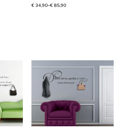
Adesivo murale
S
€
34,90
–
€
85,90
€
2