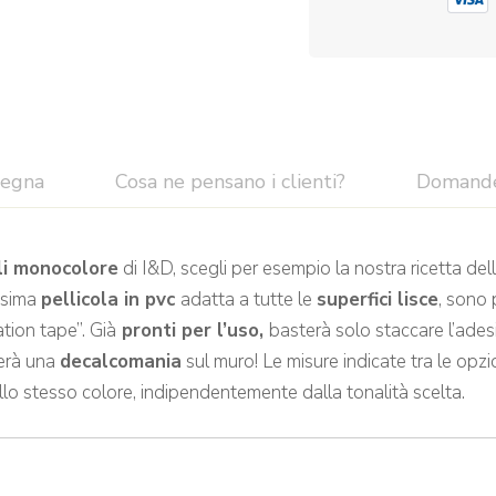
segna
Cosa ne pensano i clienti?
Domand
li monocolore
di I&D, scegli per esempio la nostra ricetta del
issima
pellicola in pvc
adatta a tutte le
superfici lisce
, sono 
ation tape”. Già
pronti per l’uso,
basterà solo staccare l’adesi
rerà una
decalcomania
sul muro! Le misure indicate tra le opzio
llo stesso colore, indipendentemente dalla tonalità scelta.