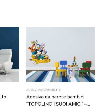
ADESIVI PER CAMERETTE
FO
llo
Adesivo da parete bambini
Ad
“TOPOLINO I SUOI AMICI” –
a