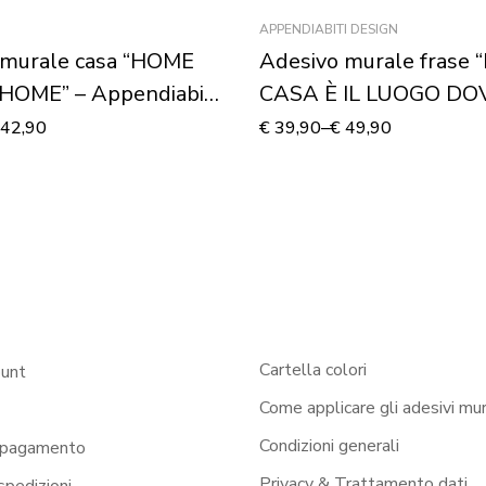
APPENDIABITI DESIGN
 murale casa “HOME
Adesivo murale frase 
OME” – Appendiabiti
CASA È IL LUOGO DO
RISIEDE L’AMORE…” –
42,90
€
39,90
–
€
49,90
Appendiabiti design
Cartella colori
ount
Come applicare gli adesivi mur
Condizioni generali
 pagamento
Privacy & Trattamento dati
 spedizioni