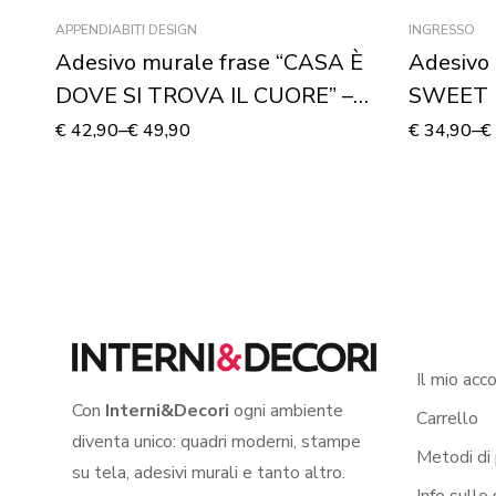
APPENDIABITI DESIGN
INGRESSO
Adesivo murale frase “CASA È
Adesivo
DOVE SI TROVA IL CUORE” –
SWEET H
Appendiabiti design
design
€
42,90
–
€
49,90
€
34,90
–
€
Il mio acc
Con
Interni&Decori
ogni ambiente
Carrello
diventa unico: quadri moderni, stampe
Metodi di
su tela, adesivi murali e tanto altro.
Info sulle