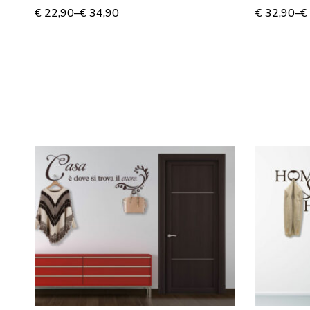
TIFFANY”
murale
€
22,90
–
€
34,90
€
32,90
–
€