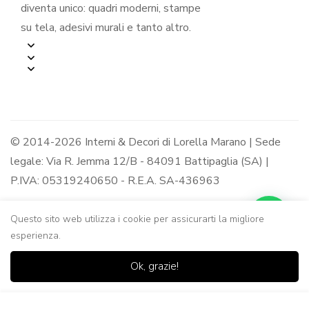
diventa unico: quadri moderni, stampe
su tela, adesivi murali e tanto altro.
© 2014-2026 Interni & Decori di Lorella Marano | Sede
legale: Via R. Jemma 12/B - 84091 Battipaglia (SA) |
P.IVA: 05319240650 - R.E.A. SA-436963
Questo sito web utilizza i cookie per assicurarti la migliore
esperienza.
0
0
Ok, grazie!
Casa
Negozio
Lista dei
Carrello
Ricerca
desideri