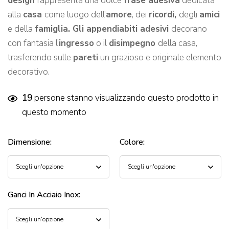
design
rappresenta una dolce
frase adesiva
dedicata
alla
casa
come luogo dell’
amore
, dei
ricordi,
degli
amici
e della
famiglia.
Gli appendiabiti adesivi
decorano
con fantasia l’
ingresso
o il
disimpegno
della casa,
trasferendo sulle
pareti
un grazioso e originale elemento
decorativo.
19
persone stanno visualizzando questo prodotto in
questo momento
Dimensione
:
Colore
:
Ganci In Acciaio Inox
: