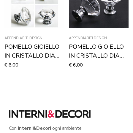
APPENDIABITI DESIGN
APPENDIABITI DESIGN
POMELLO GIOIELLO
POMELLO GIOIELLO
IN CRISTALLO DIAM.
IN CRISTALLO DIAM.
40MM – Accessori
30MM – Accessori
€
8,00
€
6,00
appendiabiti
appendiabiti
Con
Interni&Decori
ogni ambiente