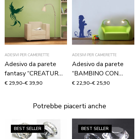
ADESIVI PER CAMERETTE
ADESIVI PER CAMERETTE
Adesivo da parete
Adesivo da parete
fantasy “CREATURA
“BAMBINO CON
MITICA” – Adesivo
FIORI” – Adesivo
€
29,90
–
€
39,90
€
22,90
–
€
25,90
murale
murale
Potrebbe piacerti anche
BEST
SELLER
BEST
SELLER