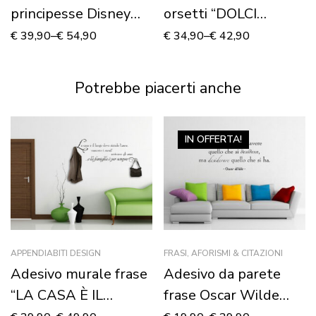
principesse Disney
orsetti “DOLCI
“COME NELLE
SOGNI” – Adesivo
€
39,90
–
€
54,90
€
34,90
–
€
42,90
FAVOLE” – Adesivo
murale
murale
Potrebbe piacerti anche
IN OFFERTA!
APPENDIABITI DESIGN
FRASI, AFORISMI & CITAZIONI
Adesivo murale frase
Adesivo da parete
“LA CASA È IL
frase Oscar Wilde