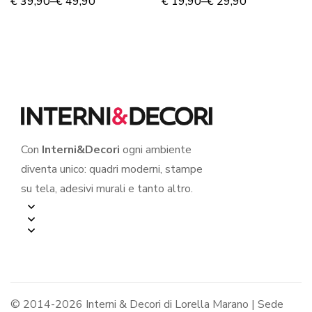
LUOGO DOVE
“LA FELICITÀ NON
€
39,90
–
€
49,90
€
19,90
–
€
29,90
RISIEDE L’AMORE…” –
È…”
Appendiabiti design
Con
Interni&Decori
ogni ambiente
diventa unico: quadri moderni, stampe
su tela, adesivi murali e tanto altro.
© 2014-2026 Interni & Decori di Lorella Marano | Sede