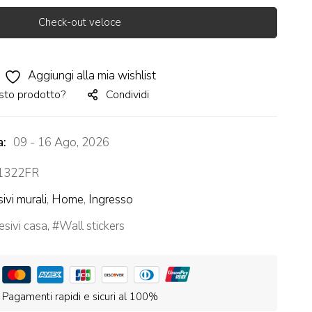
Check-out veloce
Aggiungi alla mia wishlist
sto prodotto?
Condividi
a:
09 - 16 Ago, 2026
322FR
ivi murali
,
Home
,
Ingresso
sivi casa
,
Wall stickers
Pagamenti rapidi e sicuri al 100%