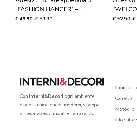
Adesivo murale appendiabiti
Adesivo 
“FASHION HANGER” –
“WELCO
Appendiabiti design
Appendia
€
49,90
–
€
59,90
€
52,90
–
€
Il mio acc
Con
Interni&Decori
ogni ambiente
Carrello
diventa unico: quadri moderni, stampe
Metodi di
su tela, adesivi murali e tanto altro.
Info sulle