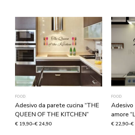
FOOD
FOOD
Adesivo da parete cucina “THE
Adesivo 
QUEEN OF THE KITCHEN”
amore “
SEGRET
€
19,90
–
€
24,90
€
22,90
–
€