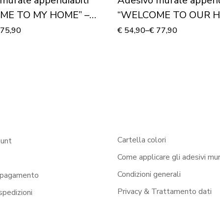
murale appendiabiti
Adesivo murale append
ME TO MY HOME” –
“WELCOME TO OUR 
biti design
75,90
€
54,90
–
€
77,90
Cartella colori
ount
Come applicare gli adesivi mur
Condizioni generali
 pagamento
Privacy & Trattamento dati
 spedizioni