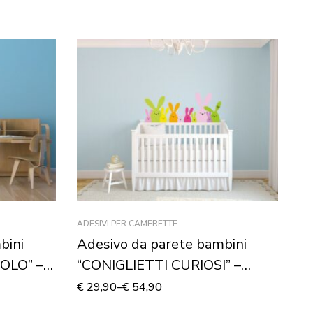
ADESIVI PER CAMERETTE
AD
bini
Adesivo da parete bambini
A
VOLO” –
“CONIGLIETTI CURIOSI” –
D
Adesivo murale
m
€
29,90
–
€
54,90
€
3