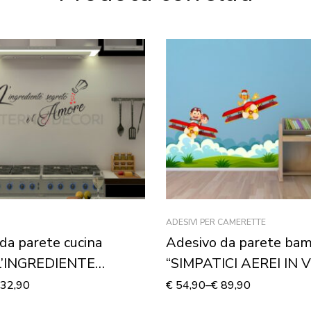
ADESIVI PER CAMERETTE
da parete cucina
Adesivo da parete bam
L’INGREDIENTE
“SIMPATICI AEREI IN 
O”
Adesivo murale
32,90
€
54,90
–
€
89,90