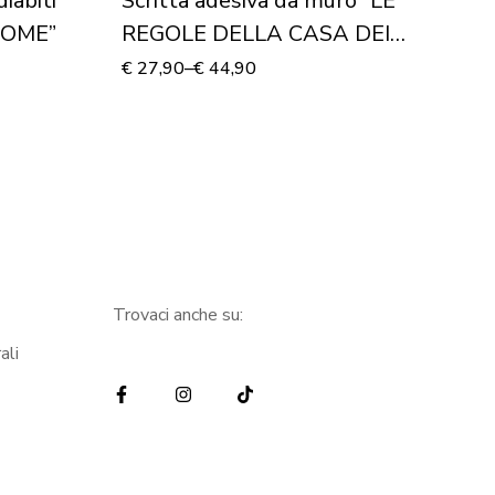
iabiti
Scritta adesiva da muro “LE
Ad
HOME”
REGOLE DELLA CASA DEI
“
NONNI”
€
27,90
–
€
44,90
€
3
Trovaci anche su:
ali