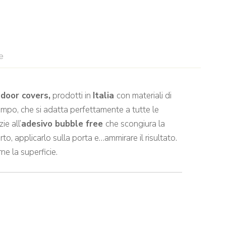
e
i
door covers,
prodotti in
Italia
con materiali di
tempo, che si adatta perfettamente a tutte le
ie all’
adesivo bubble free
che scongiura la
o, applicarlo sulla porta e…ammirare il risultato.
e la superficie.