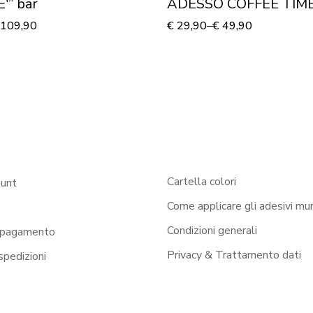
'” bar
ADESSO COFFEE TIME
109,90
€
29,90
–
€
49,90
Cartella colori
ount
Come applicare gli adesivi mur
Condizioni generali
 pagamento
Privacy & Trattamento dati
 spedizioni