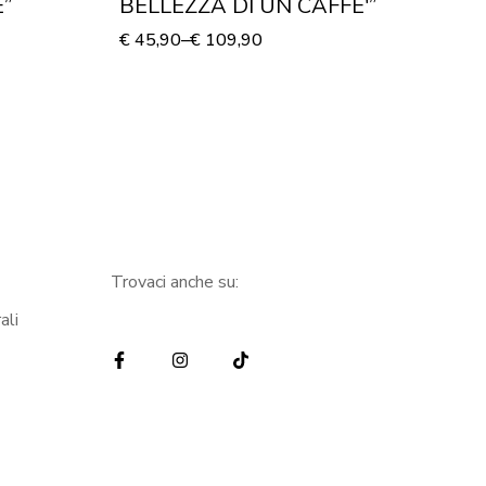
”
BELLEZZA DI UN CAFFE'”
“
€
45,90
–
€
109,90
€
1
Trovaci anche su:
ali