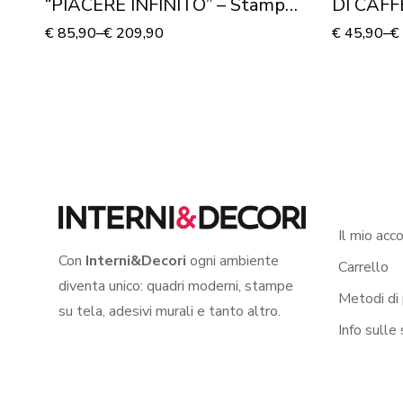
“PIACERE INFINITO” – Stampa
DI CAFFE
su tela
€
85,90
–
€
209,90
€
45,90
–
€
Il mio acc
Con
Interni&Decori
ogni ambiente
Carrello
diventa unico: quadri moderni, stampe
Metodi di
su tela, adesivi murali e tanto altro.
Info sulle