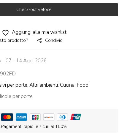
Check-out veloce
Aggiungi alla mia wishlist
sto prodotto?
Condividi
a:
07 - 14 Ago, 2026
902FD
ivi per porte
,
Altri ambienti
,
Cucina
,
Food
licole per porte
Pagamenti rapidi e sicuri al 100%