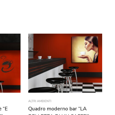
ALTRI AMBIENTI
FO
è “E
Quadro moderno bar “LA
Ad