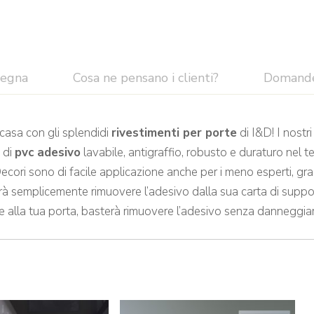
segna
Cosa ne pensano i clienti?
Domand
 casa con gli splendidi
rivestimenti per porte
di I&D! I nostr
a di
pvc adesivo
lavabile, antigraffio, robusto e duraturo nel 
ecori sono di facile applicazione anche per i meno esperti, graz
rà semplicemente rimuovere l’adesivo dalla sua carta di support
 alla tua porta, basterà rimuovere l’adesivo senza danneggiarn