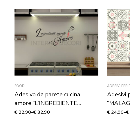
FOOD
ADESIVI PER 
Adesivo da parete cucina
Adesivi 
amore “L’INGREDIENTE
“MALAG
SEGRETO”
€
22,90
–
€
32,90
€
24,90
–
€