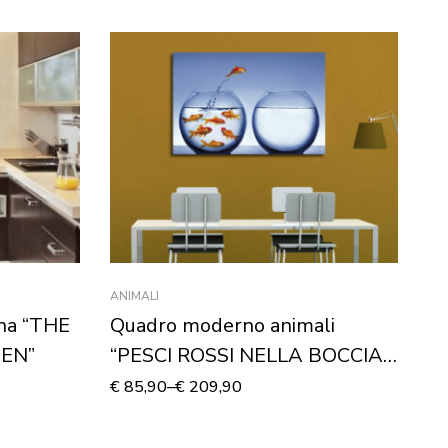
ANIMALI
ADE
ina “THE
Quadro moderno animali
Ad
HEN”
“PESCI ROSSI NELLA BOCCIA”
“
– Stampa su tela
€
85,90
–
€
209,90
€
2