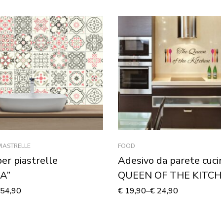
PIASTRELLE
FOOD
per piastrelle
Adesivo da parete cuc
A”
QUEEN OF THE KITC
54,90
€
19,90
–
€
24,90