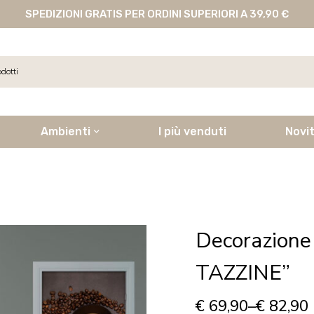
SPEDIZIONI GRATIS PER ORDINI SUPERIORI A 39,90 €
Ambienti
I più venduti
Novi
Decorazione
TAZZINE”
€
69,90
–
€
82,90