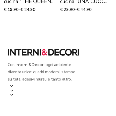
cucina “THE QUEEN
cucina “UNA CUOCA
OF THE KITCHEN”
PERFETTA”
€
19,90
–
€
24,90
€
29,90
–
€
44,90
Con
Interni&Decori
ogni ambiente
diventa unico: quadri moderni, stampe
su tela, adesivi murali e tanto altro.