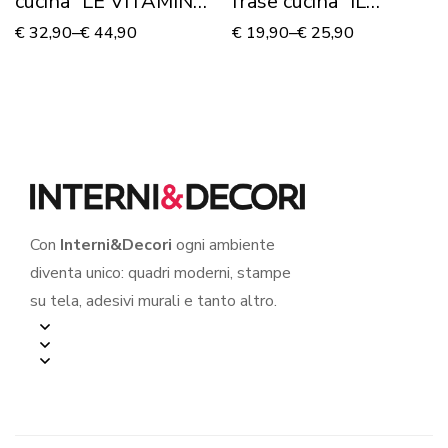
cucina “LE VITAMINE
frase cucina “IL
DELLA VITA”
BUONGIORNO SI
€
32,90
–
€
44,90
€
19,90
–
€
25,90
VEDE DAL
MATTINO”
Con
Interni&Decori
ogni ambiente
diventa unico: quadri moderni, stampe
su tela, adesivi murali e tanto altro.