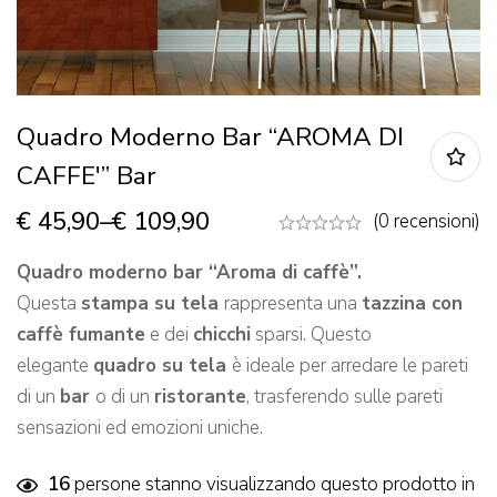
Quadro Moderno Bar “AROMA DI
CAFFE'” Bar
€
45,90
–
€
109,90
(0 recensioni)
Quadro moderno bar “Aroma di caffè”.
Questa
stampa su tela
rappresenta una
tazzina con
caffè fumante
e dei
chicchi
sparsi. Questo
elegante
quadro su tela
è ideale per arredare le pareti
di un
bar
o di un
ristorante
, trasferendo sulle pareti
sensazioni ed emozioni uniche.
16
persone stanno visualizzando questo prodotto in