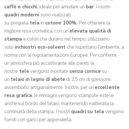
caffè e chicchi
, ideale per arredare un
bar
. I nostri
quadri moderni
sono realizzati
su
pregiata
tela
in
cotone 100%.
Per ottenere la
migliore resa cromatica, con un’
elevata qualità di
stampa
e colori che durano nel tempo, utilizziamo
solo
inchiostri eco-solvent
che rispettano l’ambiente, a
norma con le regolamentazioni Europee. Per conferire
un’atmosfera più accattivante alle pareti, le
nostre
tele
vengono montate
senza cornice
su
un
telaio
in legno di abete
di 2,5 cm di spessore,
assemblato artigianalmente. Inoltre, per un’
eccellente
resa grafica
, le immagini vengono stampate estese
anche sul bordo del telaio, mantenendo inalterata la
continuità della stampa. I nostri
quadri su tela
vengono
forniti con ganci per appenderla.