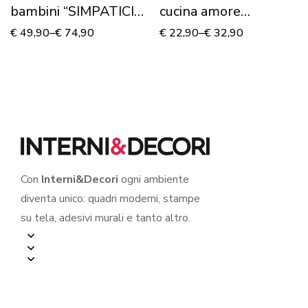
bambini “SIMPATICI
cucina amore
ANIMALI” – Adesivo
“L’INGREDIENTE
€
49,90
–
€
74,90
€
22,90
–
€
32,90
murale
SEGRETO”
Con
Interni&Decori
ogni ambiente
diventa unico: quadri moderni, stampe
su tela, adesivi murali e tanto altro.