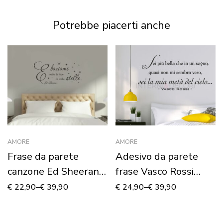
Adesivo murale
Potrebbe piacerti anche
AMORE
AMORE
Frase da parete
Adesivo da parete
canzone Ed Sheeran
frase Vasco Rossi
“THINKING OUT
“ACCIDENTI COME
€
22,90
–
€
39,90
€
24,90
–
€
39,90
LOUD”
SEI BELLA”