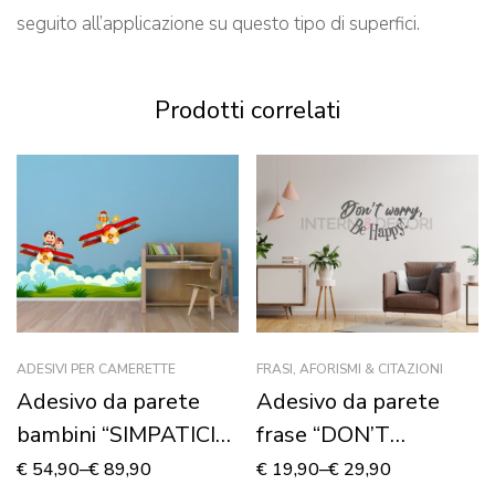
seguito all’applicazione su questo tipo di superfici.
Prodotti correlati
ADESIVI PER CAMERETTE
FRASI, AFORISMI & CITAZIONI
Adesivo da parete
Adesivo da parete
bambini “SIMPATICI
frase “DON’T
AEREI IN VOLO” –
WORRY, BE HAPPY!”
€
54,90
–
€
89,90
€
19,90
–
€
29,90