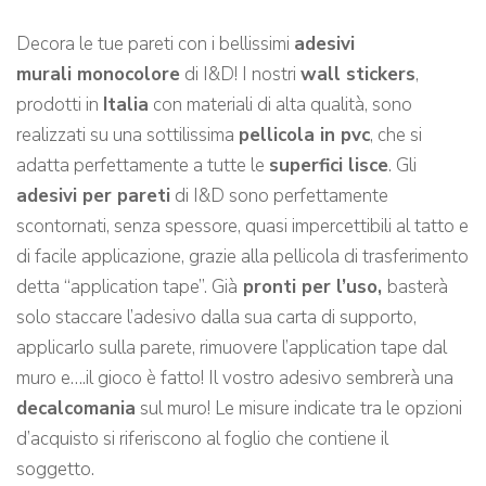
Decora le tue pareti con i bellissimi
adesivi
murali monocolore
di I&D! I nostri
wall stickers
,
prodotti in
Italia
con materiali di alta qualità, sono
realizzati su una sottilissima
pellicola in pvc
, che si
adatta perfettamente a tutte le
superfici lisce
. Gli
adesivi per pareti
di I&D sono perfettamente
scontornati, senza spessore, quasi impercettibili al tatto e
di facile applicazione, grazie alla pellicola di trasferimento
detta “application tape”. Già
pronti per l’uso,
basterà
solo staccare l’adesivo dalla sua carta di supporto,
applicarlo sulla parete, rimuovere l’application tape dal
muro e….il gioco è fatto! Il vostro adesivo sembrerà una
decalcomania
sul muro! Le misure indicate tra le opzioni
d’acquisto si riferiscono al foglio che contiene il
soggetto.