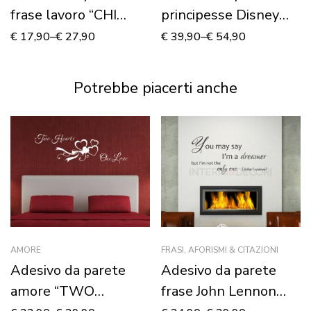
frase lavoro “CHI
principesse Disney
LAVORA…”
“COME NELLE
€
17,90
–
€
27,90
€
39,90
–
€
54,90
FAVOLE” – Adesivo
murale
Potrebbe piacerti anche
AMORE
FRASI, AFORISMI & CITAZIONI
Adesivo da parete
Adesivo da parete
amore “TWO
frase John Lennon