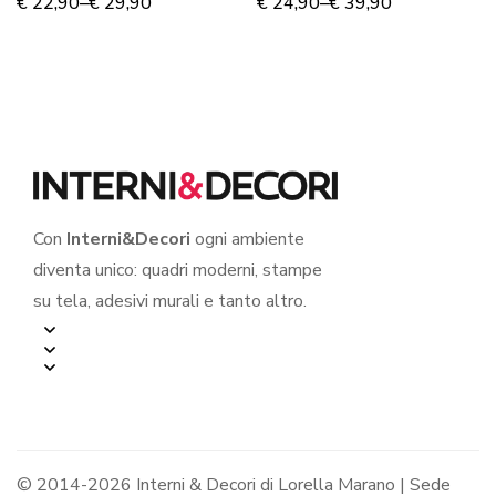
HEARTS ONE LOVE”
“IMAGINE”
€
22,90
–
€
29,90
€
24,90
–
€
39,90
– Adesivo murale
Con
Interni&Decori
ogni ambiente
diventa unico: quadri moderni, stampe
su tela, adesivi murali e tanto altro.
© 2014-2026 Interni & Decori di Lorella Marano | Sede