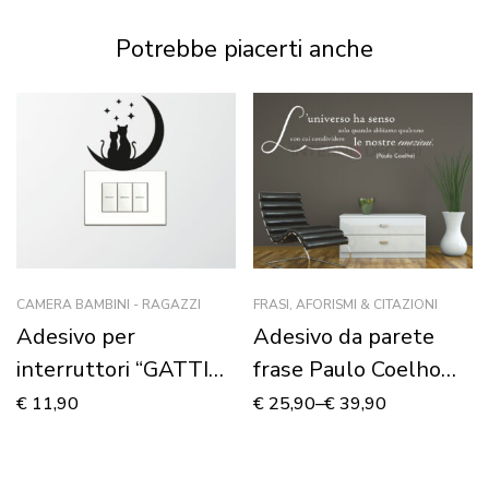
Potrebbe piacerti anche
CAMERA BAMBINI - RAGAZZI
FRASI, AFORISMI & CITAZIONI
Adesivo per
Adesivo da parete
interruttori “GATTINI
frase Paulo Coelho
SU LUNA” – Mini
“L’UNIVERSO HA
€
11,90
€
25,90
–
€
39,90
sticker murale
SENSO…”