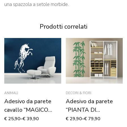
una spazzola a setole morbide.
Prodotti correlati
ANIMALI
DECORI & FIORI
Adesivo da parete
Adesivo da parete
cavallo “MAGICO
“PIANTA DI
UNICORNO”
BAMBOO”
€
25,90
–
€
39,90
€
29,90
–
€
79,90