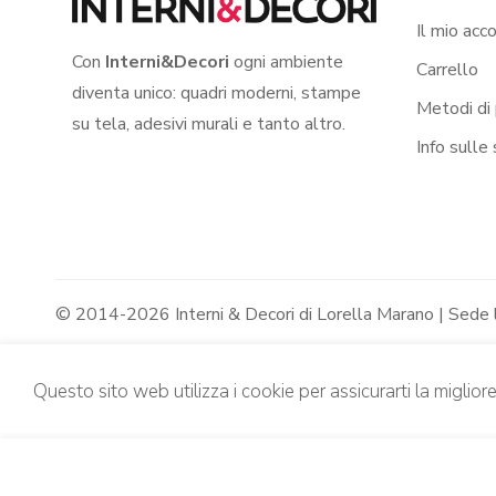
Il mio acc
Con
Interni&Decori
ogni ambiente
Carrello
diventa unico: quadri moderni, stampe
Metodi di
su tela, adesivi murali e tanto altro.
Info sulle
© 2014-2026 Interni & Decori di Lorella Marano | Sede
Questo sito web utilizza i cookie per assicurarti la miglior
Adesivo da muro fatina “SOFFIO DI
murale