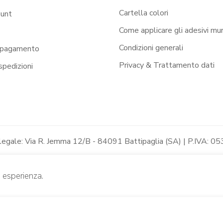
Cartella colori
ount
Come applicare gli adesivi mur
Condizioni generali
 pagamento
Privacy & Trattamento dati
 spedizioni
 legale: Via R. Jemma 12/B - 84091 Battipaglia (SA) | P.IVA
e esperienza.
 STELLE” – Adesivo