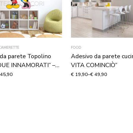
 CAMERETTE
FOOD
da parete Topolino
Adesivo da parete cuci
DUE INNAMORATI” –
VITA COMINCIÒ”
 murale
45,90
€
19,90
–
€
49,90