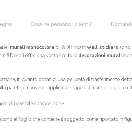
segna
Cosa ne pensano i clienti?
Domand
sivi murali
monocolore
di I&D! I nostri
wall stickers
sono r
terni&Decori offre una vasta scelta di
decorazioni murali
mono
cazione, in quanto dotati di una pellicola di trasferimento det
lla parete, rimuovere l’application tape dal muro e….il gioco è 
pio di possibile composizione.
riscono al foglio che contiene il soggetto, come riportato in figu