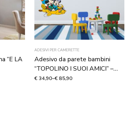
ADESIVI PER CAMERETTE
FRA
na “E LA
Adesivo da parete bambini
Ad
“TOPOLINO I SUOI AMICI” –
C
Adesivo murale
€
34,90
–
€
85,90
€
3