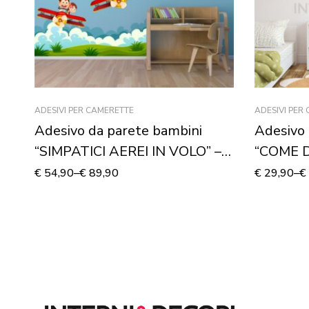
ADESIVI PER CAMERETTE
ADESIVI PER
Adesivo da parete bambini
Adesivo 
“SIMPATICI AEREI IN VOLO” –
“COME 
Adesivo murale
Adesivo
€
54,90
–
€
89,90
€
29,90
–
€