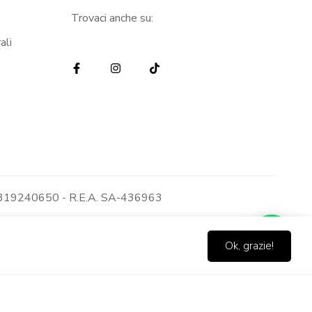
Trovaci anche su:
ali
: 05319240650 - R.E.A. SA-436963
Ok, grazie!
Aggiungi al Carrello