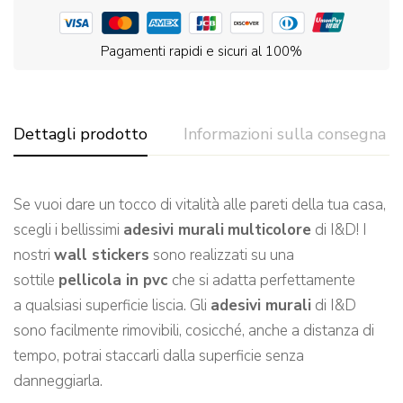
Pagamenti rapidi e sicuri al 100%
Dettagli prodotto
Informazioni sulla consegna
Se vuoi dare un tocco di vitalità alle pareti de
lla tua casa,
scegli
i bellissimi
adesivi murali
multicolore
di I&D!
I
nostri
wall stickers
sono realizzati su una
sottile
pellicola in pvc
che si adatta perfettamente
a qualsiasi
superficie l
iscia.
Gli
adesivi murali
di I&D
sono facilmente rimovibili, cosicché, a
nche a distanza di
tempo, potrai staccarli dalla superficie senza
danneggiarla.