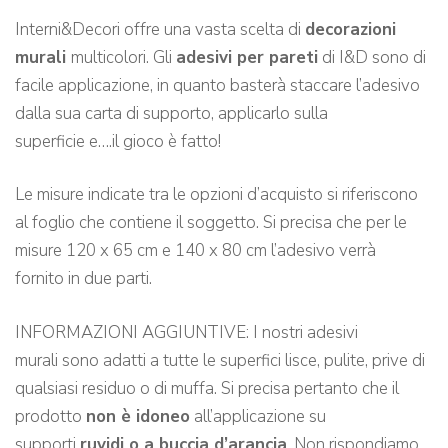
Interni&Decori offre una vasta scelta di
decorazioni
murali
multicolori. Gli
adesivi per pareti
di I&D sono di
facile applicazione, in quanto basterà staccare l’adesivo
dalla sua carta di supporto, applicarlo sulla
superficie e….il gioco è fatto!
Le misure indicate tra le opzioni d’acquisto si riferiscono
al foglio che contiene il soggetto. Si precisa che per le
misure 120 x 65 cm e 140 x 80 cm l’adesivo verrà
fornito in due parti.
INFORMAZIONI AGGIUNTIVE: I nostri adesivi
murali sono adatti a tutte le superfici lisce, pulite, prive di
qualsiasi residuo o di muffa. Si precisa pertanto che il
prodotto
non è idoneo
all’applicazione su
supporti
ruvidi o a buccia d’arancia
. Non rispondiamo