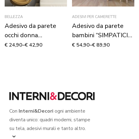
BELLEZZA
ADESIVI PER CAMERETTE
Adesivo da parete
Adesivo da parete
occhi donna
bambini “SIMPATICI
“BEAUTIFUL EYES”
AEREI IN VOLO” –
€
24,90
–
€
42,90
€
54,90
–
€
89,90
Adesivo murale
Con
Interni&Decori
ogni ambiente
diventa unico: quadri moderni, stampe
su tela, adesivi murali e tanto altro.