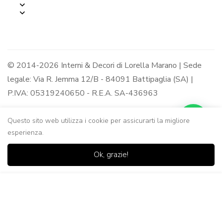
© 2014-2026 Interni & Decori di Lorella Marano | Sede
legale: Via R. Jemma 12/B - 84091 Battipaglia (SA) |
P.IVA: 05319240650 - R.E.A. SA-436963
Questo sito web utilizza i cookie per assicurarti la migliore
esperienza.
0
0
Ok, grazie!
Casa
Negozio
Lista dei
Carrello
Ricerca
desideri
Aggiungi al Carrello