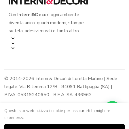
Con
Interni&Decori
ogni ambiente
diventa unico: quadri moderni, stampe
su tela, adesivi murali e tanto altro.
© 2014-2026 Interni & Decori di Lorella Marano | Sede
legale: Via R. Jemma 12/B - 84091 Battipaglia (SA) |
P.IVA: 05319240650 - R.E.A. SA-436963
Questo sito web utilizza i cookie per assicurarti la migliore
esperienza.