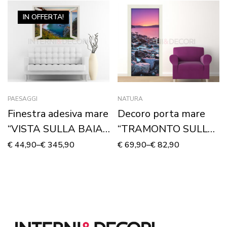
IN OFFERTA!
PAESAGGI
NATURA
Finestra adesiva mare
Decoro porta mare
“VISTA SULLA BAIA”
“TRAMONTO SULLA
– Finestra illusione
COSTA DI PIETRE”
€
44,90
–
€
345,90
€
69,90
–
€
82,90