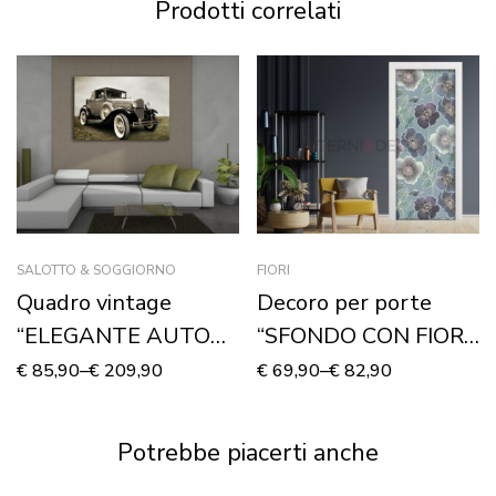
Prodotti correlati
SALOTTO & SOGGIORNO
FIORI
Quadro vintage
Decoro per porte
“ELEGANTE AUTO
“SFONDO CON FIORI
D’EPOCA” – Stampa
STILIZZATI”
€
85,90
–
€
209,90
€
69,90
–
€
82,90
su tela
Potrebbe piacerti anche