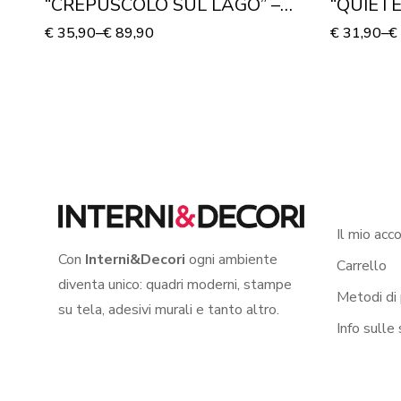
“CREPUSCOLO SUL LAGO” –
“QUIETE
Finestra illusione
illusione
€
35,90
–
€
89,90
€
31,90
–
€
Il mio acc
Con
Interni&Decori
ogni ambiente
Carrello
diventa unico: quadri moderni, stampe
Metodi di
su tela, adesivi murali e tanto altro.
Info sulle