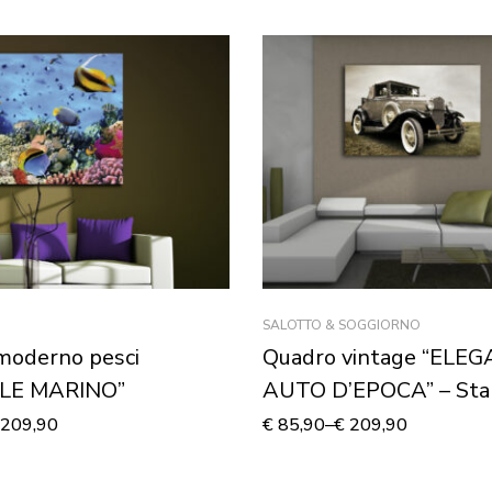
SALOTTO & SOGGIORNO
moderno pesci
Quadro vintage “ELE
LE MARINO”
AUTO D’EPOCA” – Sta
tela
209,90
€
85,90
–
€
209,90