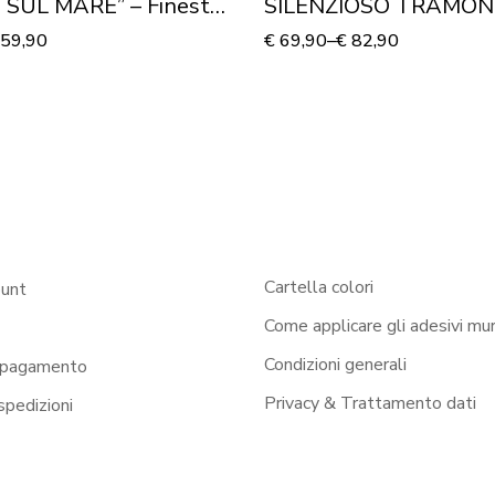
 SUL MARE” – Finestra
SILENZIOSO TRAMON
59,90
€
69,90
–
€
82,90
Cartella colori
ount
Come applicare gli adesivi mur
Condizioni generali
 pagamento
Privacy & Trattamento dati
 spedizioni