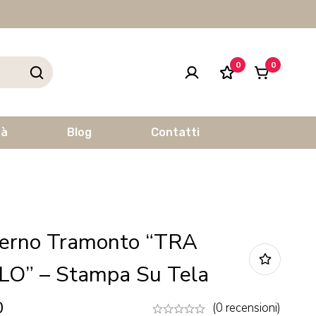
0
0
tà
Blog
Contatti
erno Tramonto “TRA
LO” – Stampa Su Tela
0
(0 recensioni)