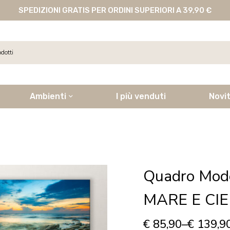
SPEDIZIONI GRATIS PER ORDINI SUPERIORI A 39,90 €
Ambienti
I più venduti
Novi
Quadro Mod
MARE E CIE
€
85,90
–
€
139,9