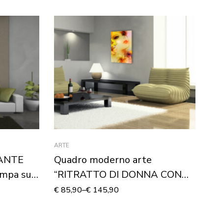
ARTE
AN
GANTE
Quadro moderno arte
Q
mpa su
“RITRATTO DI DONNA CON
“
FIORI”
St
€
85,90
–
€
145,90
€
8