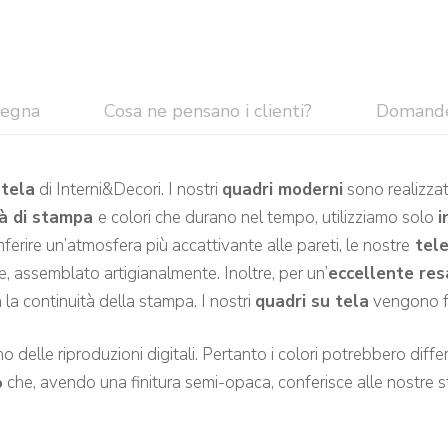
segna
Cosa ne pensano i clienti?
Domand
tela
di Interni&Decori. I nostri
quadri moderni
sono realizzat
tà di stampa
e colori che durano nel tempo, utilizziamo solo
i
rire un’atmosfera più accattivante alle pareti, le nostre
tel
, assemblato artigianalmente. Inoltre, per un’
eccellente res
la continuità della stampa. I nostri
quadri su tela
vengono fo
 delle riproduzioni digitali. Pertanto i colori potrebbero differir
%
che, avendo una finitura semi-opaca, conferisce alle nostre