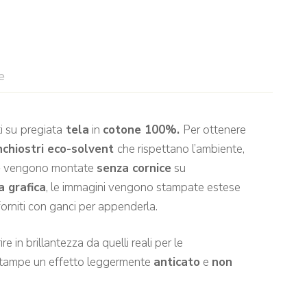
e
i su
pregiata
tela
in
cotone 100%.
Per ottenere
nchiostri eco-solvent
che rispettano l’ambiente,
e
vengono montate
senza cornice
su
a grafica
, le immagini vengono stampate estese
rniti con ganci per appenderla.
e in brillantezza da quelli reali per le
 stampe un effetto leggermente
anticato
e
non