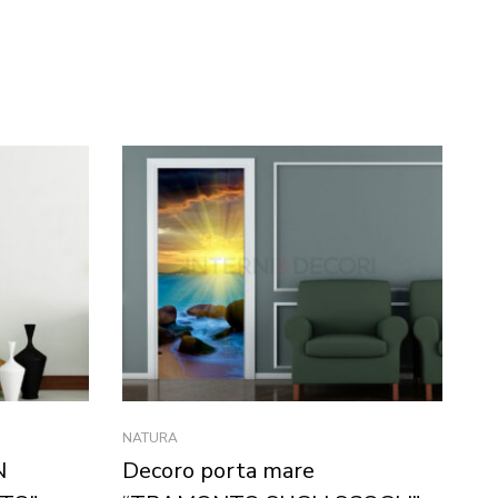
NATURA
CA
N
Decoro porta mare
S