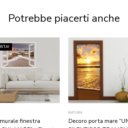
Potrebbe piacerti anche
ERTA!
NATURA
murale finestra
Decoro porta mare “U