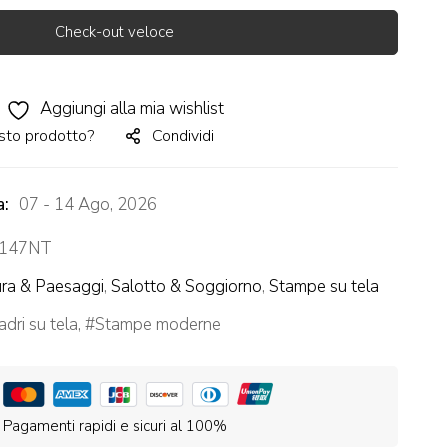
Check-out veloce
Aggiungi alla mia wishlist
sto prodotto?
Condividi
a:
07 - 14 Ago, 2026
147NT
ra & Paesaggi
,
Salotto & Soggiorno
,
Stampe su tela
dri su tela
,
Stampe moderne
Pagamenti rapidi e sicuri al 100%