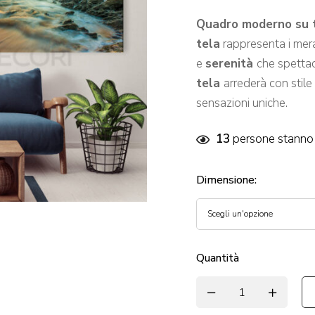
Quadro moderno su t
tela
rappresenta i merav
e
serenità
che spettac
tela
arrederà con stile
sensazioni uniche.
13
persone stanno 
Dimensione
:
Quantità