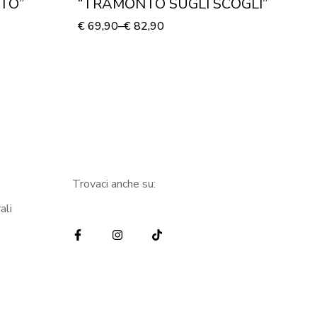
TO”
“TRAMONTO SUGLI SCOGLI”
“
M
€
69,90
–
€
82,90
€
4
Trovaci anche su:
ali