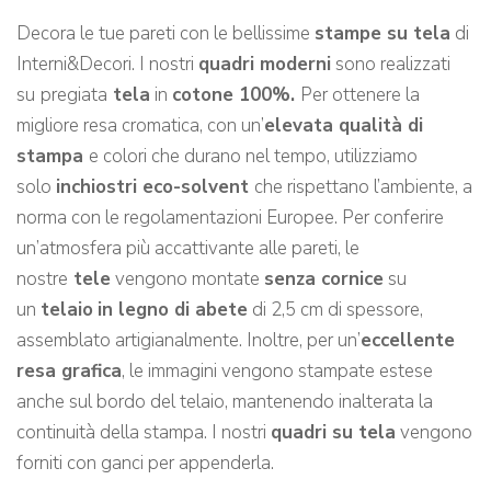
Decora le tue pareti con le bellissime
stampe su tela
di
Interni&Decori. I nostri
quadri moderni
sono realizzati
su
pregiata
tela
in
cotone 100%.
Per ottenere la
migliore resa cromatica, con un’
elevata qualità di
stampa
e colori che durano nel tempo, utilizziamo
solo
inchiostri eco-solvent
che rispettano l’ambiente, a
norma con le regolamentazioni Europee. Per conferire
un’atmosfera più accattivante alle pareti, le
nostre
tele
vengono montate
senza cornice
su
un
telaio
in legno di abete
di 2,5 cm di spessore,
assemblato artigianalmente. Inoltre, per un’
eccellente
resa grafica
, le immagini vengono stampate estese
anche sul bordo del telaio, mantenendo inalterata la
continuità della stampa. I nostri
quadri su tela
vengono
forniti con ganci per appenderla.