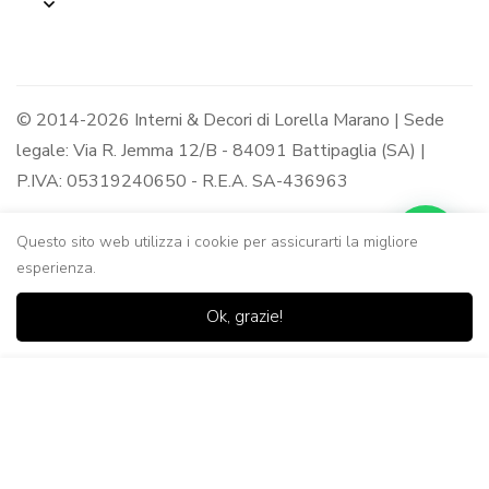
© 2014-2026 Interni & Decori di Lorella Marano | Sede
legale: Via R. Jemma 12/B - 84091 Battipaglia (SA) |
P.IVA: 05319240650 - R.E.A. SA-436963
Questo sito web utilizza i cookie per assicurarti la migliore
esperienza.
0
0
Ok, grazie!
Casa
Negozio
Lista dei
Carrello
Ricerca
desideri
Aggiungi al Carrello