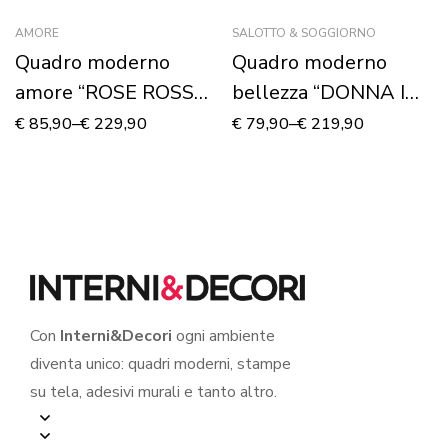
AMORE
SALOTTO & SOGGIORNO
Quadro moderno
Quadro moderno
amore “ROSE ROSSE
bellezza “DONNA IN
E CUORE” – Stampa
ROSSO” – Stampa su
€
85,90
–
€
229,90
€
79,90
–
€
219,90
su tela
tela
Con
Interni&Decori
ogni ambiente
diventa unico: quadri moderni, stampe
su tela, adesivi murali e tanto altro.