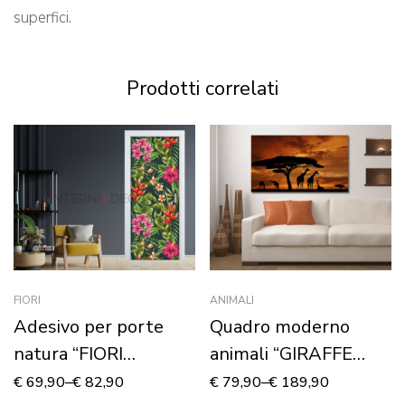
superfici.
Prodotti correlati
FIORI
ANIMALI
Adesivo per porte
Quadro moderno
natura “FIORI
animali “GIRAFFE
TROPICALI”
NELLA SAVANA” –
€
69,90
–
€
82,90
€
79,90
–
€
189,90