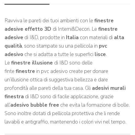
Ravviva le pareti dei tuoi ambienti con le
finestre
adesive effetto 3D
di Interni&Decori. Le
finestre
adesive
di I&D, prodotte in
Italia
con materiali di
alta
qualità
, sono stampate su una pellicola in
pvc
adesivo
che si adatta a tutte le superfici
lisce
.
Le
finestre illusione
di I&D sono delle
finte
finestre
in pvc adesivo create per donare
un’illusione ottica di suggestiva bellezza e dare
profondità alle pareti della tua casa. Gli
adesivi murali
finestra
di I&D sono di facile applicazione, grazie
all’
adesivo bubble free
che evita la formazione di bolle.
Sono inoltre dotati di pellicola protettiva che li rende
lavabili e antigraffio, mantenendo i colori vivi nel tempo.