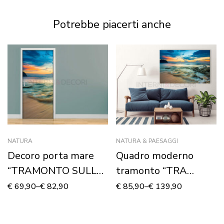
Stampa su tela
Potrebbe piacerti anche
NATURA
NATURA & PAESAGGI
Decoro porta mare
Quadro moderno
“TRAMONTO SULLE
tramonto “TRA
ONDE”
MARE E CIELO” –
€
69,90
–
€
82,90
€
85,90
–
€
139,90
Stampa su tela