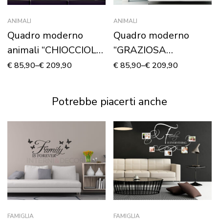
ANIMALI
ANIMALI
Quadro moderno
Quadro moderno
animali “CHIOCCIOLE
“GRAZIOSA
TRA FOGLIE” –
FARFALLA SU FIORE”
€
85,90
–
€
209,90
€
85,90
–
€
209,90
Stampa su tela
Potrebbe piacerti anche
FAMIGLIA
FAMIGLIA