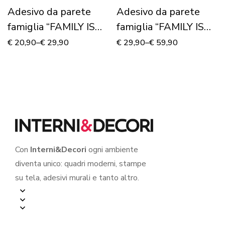
Adesivo da parete
Adesivo da parete
famiglia “FAMILY IS
famiglia “FAMILY IS
FOREVER”
EVERYTHING”
€
20,90
–
€
29,90
€
29,90
–
€
59,90
Con
Interni&Decori
ogni ambiente
diventa unico: quadri moderni, stampe
su tela, adesivi murali e tanto altro.