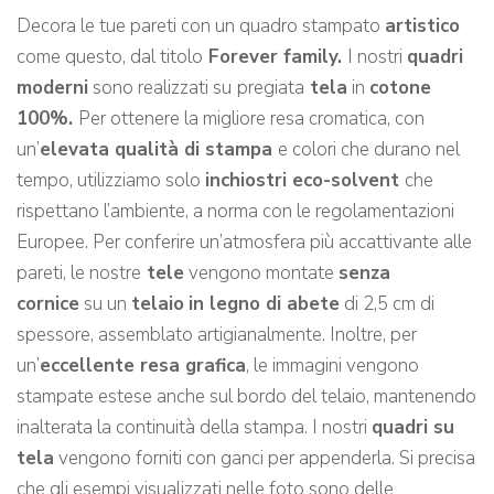
Decora le tue pareti con un quadro stampato
artistico
come questo, dal titolo
Forever family.
I nostri
quadri
moderni
sono realizzati su
pregiata
tela
in
cotone
100%.
Per ottenere la migliore resa cromatica, con
un’
elevata qualità di stampa
e colori che durano nel
tempo, utilizziamo solo
inchiostri eco-solvent
che
rispettano l’ambiente, a norma con le regolamentazioni
Europee. Per conferire un’atmosfera più accattivante alle
pareti, le nostre
tele
vengono montate
senza
cornice
su un
telaio
in legno di abete
di 2,5 cm di
spessore, assemblato artigianalmente. Inoltre, per
un’
eccellente resa grafica
, le immagini vengono
stampate estese anche sul bordo del telaio, mantenendo
inalterata la continuità della stampa. I nostri
quadri su
tela
vengono forniti con ganci per appenderla. Si precisa
che gli esempi visualizzati nelle foto sono delle