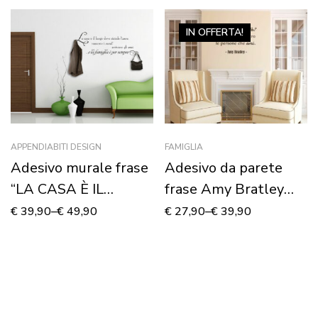
IN OFFERTA!
APPENDIABITI DESIGN
FAMIGLIA
Adesivo murale frase
Adesivo da parete
“LA CASA È IL
frase Amy Bratley
LUOGO DOVE
“CHE COS’È LA
€
39,90
–
€
49,90
€
27,90
–
€
39,90
RISIEDE L’AMORE…” –
FELICITÀ?”
Appendiabiti design