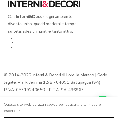
Con
Interni&Decori
ogni ambiente
diventa unico: quadri moderni, stampe
su tela, adesivi murali e tanto altro.
© 2014-2026 Interni & Decori di Lorella Marano | Sede
legale: Via R. Jemma 12/B - 84091 Battipaglia (SA) |
P.IVA: 05319240650 - R.E.A. SA-436963
Questo sito web utilizza i cookie per assicurarti la migliore
esperienza.