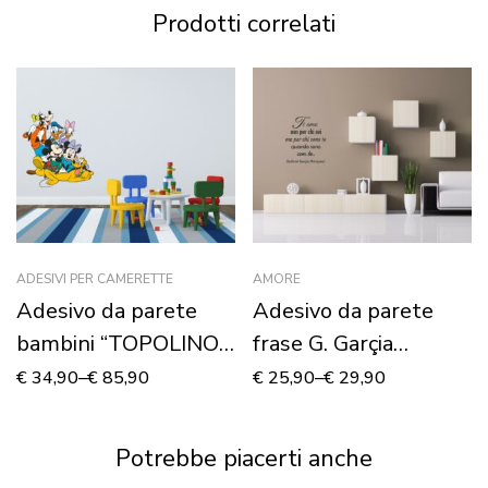
Prodotti correlati
ADESIVI PER CAMERETTE
AMORE
Adesivo da parete
Adesivo da parete
bambini “TOPOLINO I
frase G. Garçia
SUOI AMICI” –
Marquez “TI AMO
€
34,90
–
€
85,90
€
25,90
–
€
29,90
Adesivo murale
NON PER CHI SEI…”
Potrebbe piacerti anche