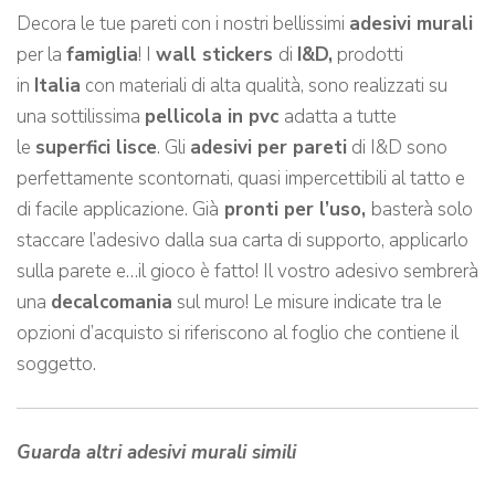
Decora le tue pareti con i nostri bellissimi
adesivi murali
per la
famiglia
! I
wall stickers
di
I&D,
prodotti
in
Italia
con materiali di alta qualità, sono realizzati su
una sottilissima
pellicola in pvc
adatta a tutte
le
superfici lisce
. Gli
adesivi per pareti
di I&D sono
perfettamente scontornati, quasi impercettibili al tatto e
di facile applicazione. Già
pronti per l’uso,
basterà solo
staccare l’adesivo dalla sua carta di supporto, applicarlo
sulla parete e…il gioco è fatto! Il vostro adesivo sembrerà
una
decalcomania
sul muro! Le misure indicate tra le
opzioni d’acquisto si riferiscono al foglio che contiene il
soggetto.
Guarda altri adesivi murali simili