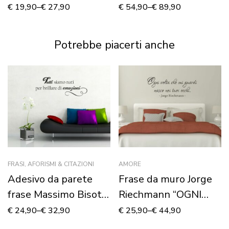
SARÀ…”
AEREI IN VOLO” –
€
19,90
–
€
27,90
€
54,90
–
€
89,90
Adesivo murale
Potrebbe piacerti anche
FRASI, AFORISMI & CITAZIONI
AMORE
Adesivo da parete
Frase da muro Jorge
frase Massimo Bisotti
Riechmann “OGNI
“TUTTI SIAMO NATI
VOLTA…”
€
24,90
–
€
32,90
€
25,90
–
€
44,90
PER BRILLARE…”