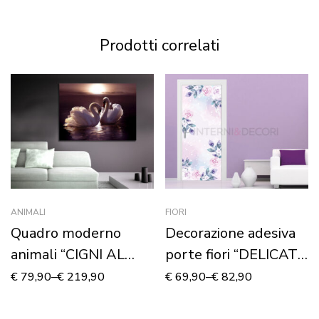
Prodotti correlati
ANIMALI
FIORI
Quadro moderno
Decorazione adesiva
animali “CIGNI AL
porte fiori “DELICATE
TRAMONTO” –
ROSE ROSA”
€
79,90
–
€
219,90
€
69,90
–
€
82,90
Stampa su tela