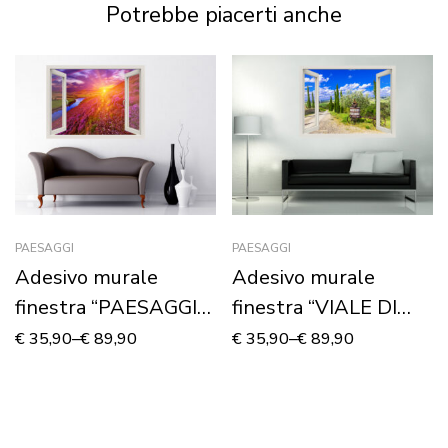
Potrebbe piacerti anche
PAESAGGI
PAESAGGI
Adesivo murale
Adesivo murale
finestra “PAESAGGIO
finestra “VIALE DI
VARIOPINTO” –
CAMPAGNA” –
€
35,90
–
€
89,90
€
35,90
–
€
89,90
Finestra illusione
Finestra illusione