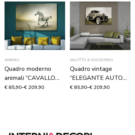
ANIMALI
SALOTTO & SOGGIORNO
Quadro moderno
Quadro vintage
animali “CAVALLO
“ELEGANTE AUTO
BIANCO AL
D’EPOCA” – Stampa
€
85,90
–
€
209,90
€
85,90
–
€
209,90
GALOPPO” – Stampa
su tela
su tela