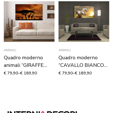
ANIMALI
ANIMALI
Quadro moderno
Quadro moderno
animali “GIRAFFE
“CAVALLO BIANCO
NELLA SAVANA” –
CHE CORRE”
€
79,90
–
€
189,90
€
79,90
–
€
189,90
Stampa su tela