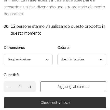
effimero. La
frase adesiva
trasferisce sulle
pareti
sensazioni uniche, divenendo uno straordinario elemento
decorativo.
12
persone stanno visualizzando questo prodotto in
questo momento
Dimensione
:
Colore
:
Quantità
Aggiungi al carrello
Check-out veloce