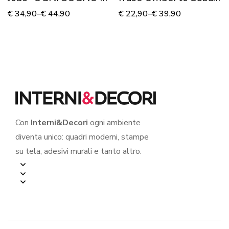
CUI RINUNCI…”
“IL MEGLIO DEL
€
34,90
–
€
44,90
€
22,90
–
€
39,90
VIVERE…”
Con
Interni&Decori
ogni ambiente
diventa unico: quadri moderni, stampe
su tela, adesivi murali e tanto altro.