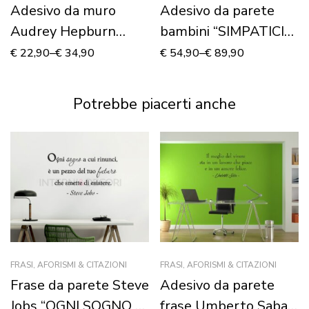
Adesivo da muro
Adesivo da parete
Audrey Hepburn
bambini “SIMPATICI
“COLAZIONE DA
AEREI IN VOLO” –
€
22,90
–
€
34,90
€
54,90
–
€
89,90
TIFFANY”
Adesivo murale
Potrebbe piacerti anche
FRASI, AFORISMI & CITAZIONI
FRASI, AFORISMI & CITAZIONI
Frase da parete Steve
Adesivo da parete
Jobs “OGNI SOGNO A
frase Umberto Saba