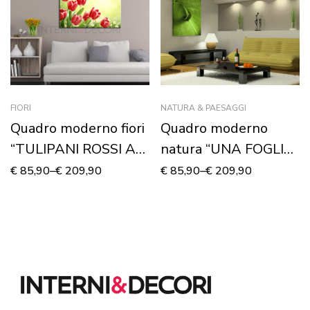
FIORI
NATURA & PAESAGGI
Quadro moderno fiori
Quadro moderno
“TULIPANI ROSSI AL
natura “UNA FOGLIA
VENTO” – Stampa su
DI PALMA” – Stampa
€
85,90
–
€
209,90
€
85,90
–
€
209,90
tela
su tela