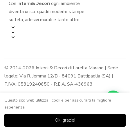
Con
Interni&Decori
ogni ambiente
diventa unico: quadri moderni, stampe
su tela, adesivi murali e tanto altro.
© 2014-2026 Interni & Decori di Lorella Marano | Sede
legale: Via R. Jemma 12/B - 84091 Battipaglia (SA) |
P.IVA: 05319240650 - R.E.A. SA-436963
Questo sito web utilizza i cookie per assicurarti la migliore
esperienza.
0
0
Ok, grazie!
Casa
Negozio
Lista dei
Carrello
Ricerca