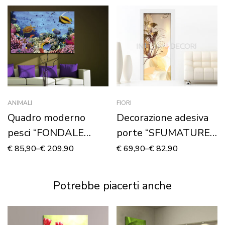
ANIMALI
FIORI
Quadro moderno
Decorazione adesiva
pesci “FONDALE
porte “SFUMATURE
MARINO”
FLOREALI COLOR
€
85,90
–
€
209,90
€
69,90
–
€
82,90
AMBRA”
Potrebbe piacerti anche